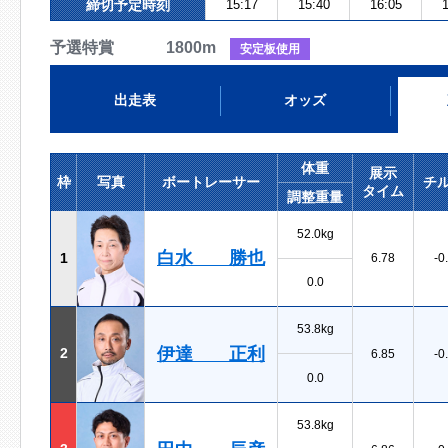
締切予定時刻
15:17
15:40
16:05
1
予選特賞 1800m
安定板使用
出走表
オッズ
体重
展示
枠
写真
ボートレーサー
チ
タイム
調整重量
52.0kg
白水 勝也
1
6.78
-0
0.0
53.8kg
伊達 正利
2
6.85
-0
0.0
53.8kg