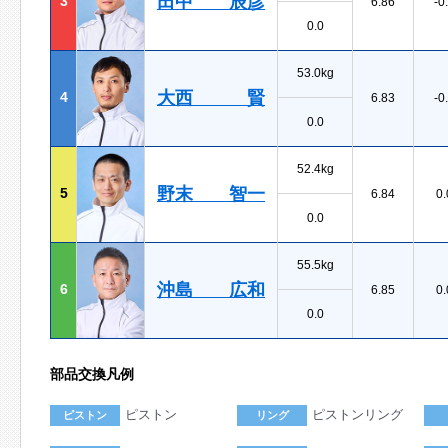
田中 辰彦
3
6.86
-0
0.0
53.0kg
大西 賢
4
6.83
-0
0.0
52.4kg
野末 智一
5
6.84
0.
0.0
55.5kg
沖島 広和
6
6.85
0.
0.0
部品交換凡例
ピストン
ピストンリング
ピストン
リング