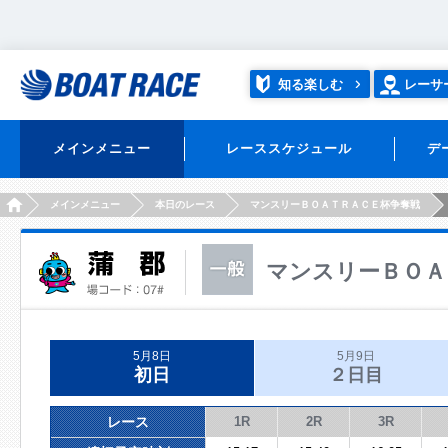
知る楽しむ
レーサ
メインメニュー
レーススケジュール
デ
HOME
メインメニュー
本日のレース
マンスリーＢＯＡＴＲＡＣＥ杯争奪戦
マンスリーＢＯＡ
5月8日
5月9日
初日
２日目
レース
1R
2R
3R