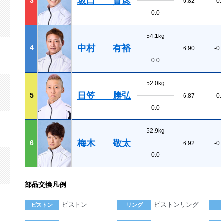
坂口 貴彦
3
6.82
-0
0.0
54.1kg
中村 有裕
4
6.90
-0
0.0
52.0kg
日笠 勝弘
5
6.87
-0
0.0
52.9kg
梅木 敬太
6
6.92
-0
0.0
部品交換凡例
ピストン
ピストンリング
ピストン
リング