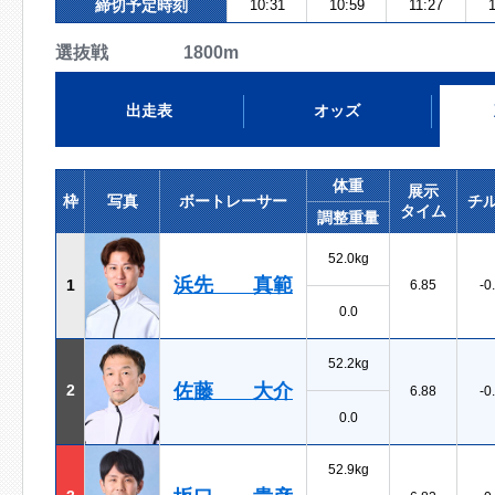
締切予定時刻
10:31
10:59
11:27
選抜戦 1800m
出走表
オッズ
体重
展示
枠
写真
ボートレーサー
チ
タイム
調整重量
52.0kg
浜先 真範
1
6.85
-0
0.0
52.2kg
佐藤 大介
2
6.88
-0
0.0
52.9kg