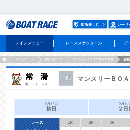
知る楽しむ
レーサ
メインメニュー
レーススケジュール
デ
HOME
メインメニュー
本日のレース
マンスリーＢＯＡＴＲＡＣＥ杯
直前
マンスリーＢＯＡ
5月24日
5月25
初日
２日
レース
1R
2R
3R