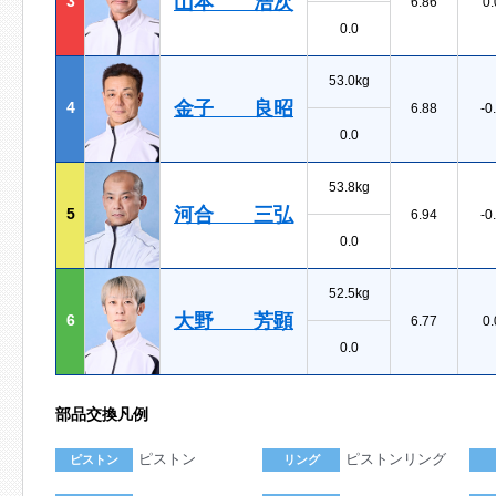
山本 浩次
3
6.86
0.
0.0
53.0kg
金子 良昭
4
6.88
-0
0.0
53.8kg
河合 三弘
5
6.94
-0
0.0
52.5kg
大野 芳顕
6
6.77
0.
0.0
部品交換凡例
ピストン
ピストンリング
ピストン
リング