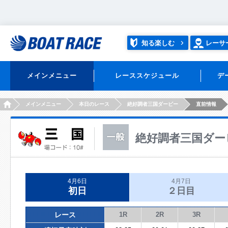
知る楽しむ
レーサ
メインメニュー
レーススケジュール
デ
HOME
メインメニュー
本日のレース
絶好調者三国ダービー
直前情報
絶好調者三国ダー
4月6日
4月7日
初日
２日目
レース
1R
2R
3R