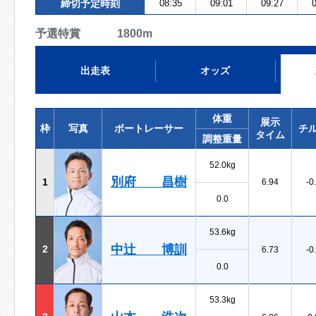
締切予定時刻
08:35
09:01
09:27
0
予選特賞 1800m
出走表
オッズ
体重
展示
枠
写真
ボートレーサー
チ
タイム
調整重量
52.0kg
別府 昌樹
1
6.94
-0
0.0
53.6kg
中辻 博訓
2
6.73
-0
0.0
53.3kg