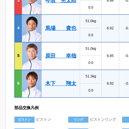
今垣 光太郎
3
6.94
-0
0.0
51.0kg
馬場 貴也
4
6.92
-0
0.0
51.0kg
原田 幸哉
5
6.85
-0
0.0
51.3kg
木下 翔太
6
6.92
-0
0.0
部品交換凡例
ピストン
ピストンリング
ピストン
リング