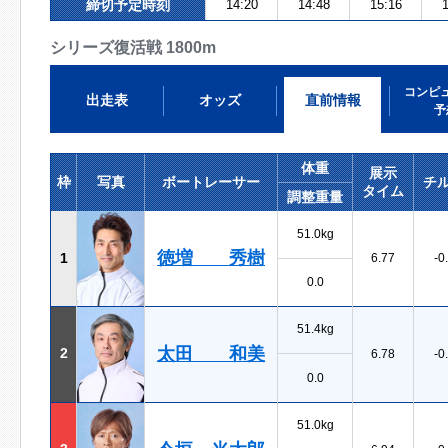
締切予定時刻
14:20
14:48
15:16
1
シリーズ復活戦 1800m
コンピ
出走表
オッズ
直前情報
予
体重
展示
枠
写真
ボートレーサー
チ
タイム
調整重量
51.0kg
徳増 秀樹
1
6.77
-0
0.0
51.4kg
太田 和美
2
6.78
-0
0.0
51.0kg