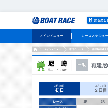
知る楽し
メインメニュー
レーススケジュ
HOME
メインメニュー
本日のレース
再建尼崎城４
再建尼
3月20日
3月21日
初日
２日目
レース
1R
2R