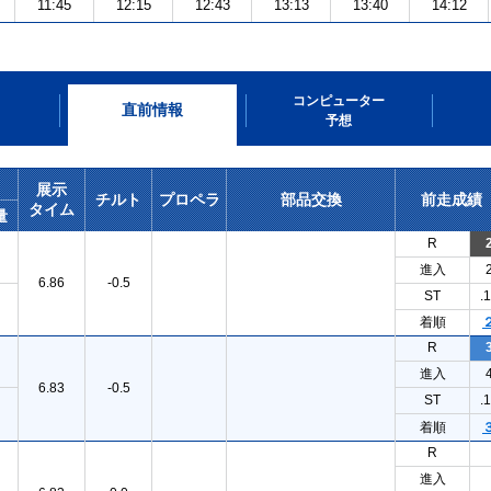
11:45
12:15
12:43
13:13
13:40
14:12
コンピューター
直前情報
予想
展示
チルト
プロペラ
部品交換
前走成績
タイム
量
R
進入
6.86
-0.5
ST
.
着順
R
進入
6.83
-0.5
ST
.
着順
R
進入