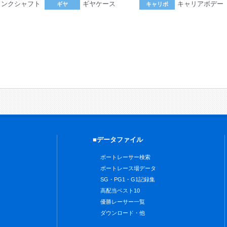
ランクシャフト
ギヤケース
キャリアボデー
ギヤ
キャリボ
。
■データファイル
ボートレーサー検索
ボートレース場データ
SG・PG1・G1記録集
高配当ベスト10
優勝レーサー一覧
ダウンロード・他