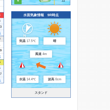
6
.11
水面気象情報 9R時点
4
3
23
５
6
気温
17.5℃
晴
1
29
風速
4m
２
5
5
17
水温
14.4℃
波高
0cm
４
スタンド