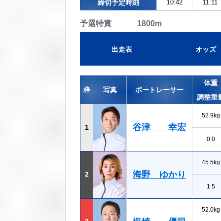
締切予定時刻
10:42
11:11
予選特賞 1800m
出走表
オッズ
体重
枠
写真
ボートレーサー
調整重
52.9kg
谷津 幸宏
1
0.0
45.5kg
海野 ゆかり
2
1.5
52.0kg