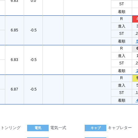
6.83
0.0
ST
着順
R
進入
6.85
-0.5
ST
.
着順
R
進入
6.83
-0.5
ST
.
着順
R
進入
6.87
-0.5
ST
.
着順
ストンリング
電気一式
キャブレター
電気
キャブ