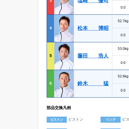
塩崎 優司
3
0.0
52.7kg
松本 博昭
4
0.0
53.0kg
藤田 浩人
5
0.0
52.6kg
鈴木 猛
6
0.0
部品交換凡例
ピストン
ピ
ピストン
リング