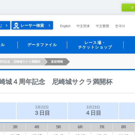
ネ
む
レーサー検索
English
中文简体
中文繁體
한국어
レース場・
ール
データファイル
チケットショップ
周年記念 尼崎城サクラ満開杯
直前情報
崎城４周年記念 尼崎城サクラ満開杯
3月22日
3月23日
３日目
４日目
3R
4R
5R
6R
7R
8R