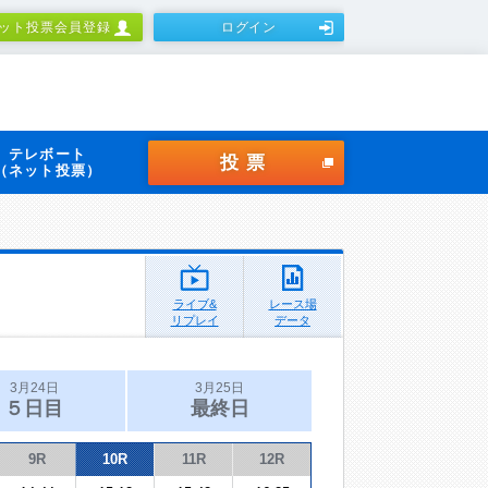
ット投票会員登録
ログイン
テレボート
投票
（ネット投票）
ライブ&
レース場
リプレイ
データ
3月24日
3月25日
５日目
最終日
9R
10R
11R
12R