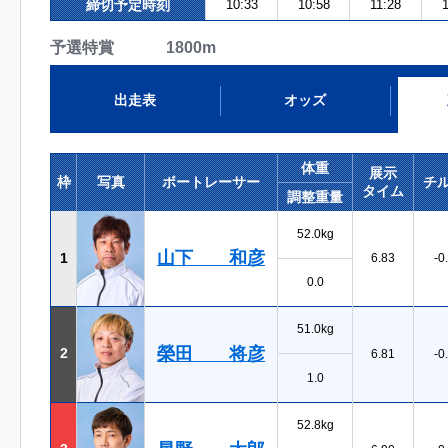
締切予定時刻
10:33
10:58
11:28
予選特賞 1800m
出走表
オッズ
体重
展示
枠
写真
ボートレーサー
チ
タイム
調整重量
52.0kg
山下 和彦
1
6.83
-0
0.0
51.0kg
榮田 将彦
2
6.81
-0
1.0
52.8kg