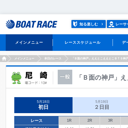
知る楽しむ
レーサ
メインメニュー
レーススケジュール
デ
HOME
メインメニュー
本日のレース
「Ｂ面の神戸」ええとこええとこＢＴＳ神
「Ｂ面の神戸」え
5月18日
5月19日
初日
２日目
レース
1R
2R
3R