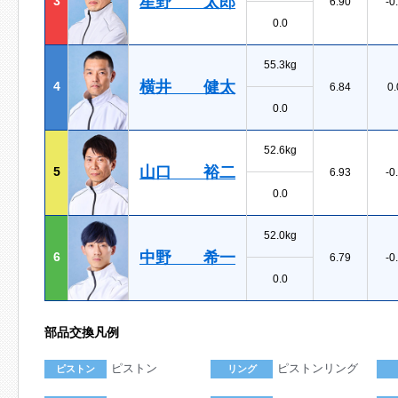
星野 太郎
3
6.90
-0
0.0
55.3kg
横井 健太
4
6.84
0.
0.0
52.6kg
山口 裕二
5
6.93
-0
0.0
52.0kg
中野 希一
6
6.79
-0
0.0
部品交換凡例
ピストン
ピストンリング
ピストン
リング