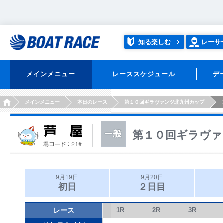
知る楽しむ
レーサ
メインメニュー
レーススケジュール
デ
HOME
メインメニュー
本日のレース
第１０回ギラヴァンツ北九州カップ
第１０回ギラヴァ
9月19日
9月20日
初日
２日目
レース
1R
2R
3R