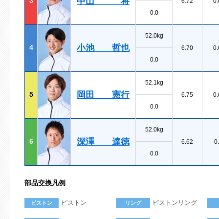
中山 将
3
6.72
0.
0.0
52.0kg
小池 哲也
4
6.70
0.
0.0
52.1kg
岡田 憲行
5
6.75
0.
0.0
52.0kg
深澤 達徳
6
6.62
-0
0.0
部品交換凡例
ピストン
ピストンリング
ピストン
リング