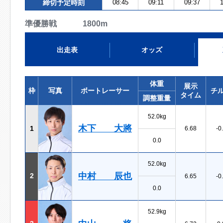
締切予定時刻
08:45
09:11
09:37
1
準優勝戦 1800m
出走表
オッズ
体重
展示
枠
写真
ボートレーサー
チ
タイム
調整重量
52.0kg
木下 大將
1
6.68
-0
0.0
52.0kg
中村 辰也
2
6.65
-0
0.0
52.9kg