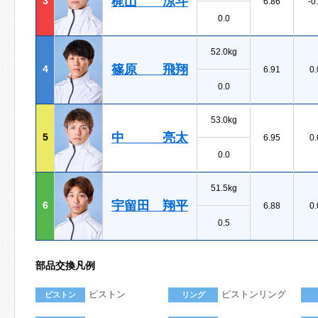
梶山 涼斗
3
6.86
-0
0.0
52.0kg
篠原 飛翔
4
6.91
0.
0.0
53.0kg
中 亮太
5
6.95
0.
0.0
51.5kg
宇留田 翔平
6
6.88
0.
0.5
部品交換凡例
ピストン
ピストンリング
ピストン
リング