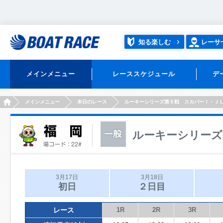
知る楽しむ
レーサ
メインメニュー
レーススケジュール
デ
HOME
メインメニュー
本日のレース
ルーキーシリーズ第５戦 スカパー！・Ｊ
ルーキーシリーズ
3月17日
3月18日
初日
２日目
レース
1R
2R
3R