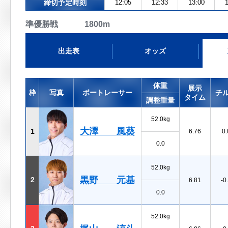
締切予定時刻
12:05
12:33
13:00
1
準優勝戦 1800m
出走表
オッズ
体重
展示
枠
写真
ボートレーサー
チ
タイム
調整重量
52.0kg
大澤 風葵
1
6.76
0.
0.0
52.0kg
黒野 元基
2
6.81
-0
0.0
52.0kg