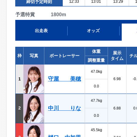
締切予定時刻
12:33
13:01
13:29
1
予選特賞 1800m
出走表
オッズ
体重
展示
枠
写真
ボートレーサー
チ
タイム
調整重量
47.0kg
守屋 美穂
1
6.98
-0
0.0
47.7kg
中川 りな
2
6.88
0.
0.0
45.5kg