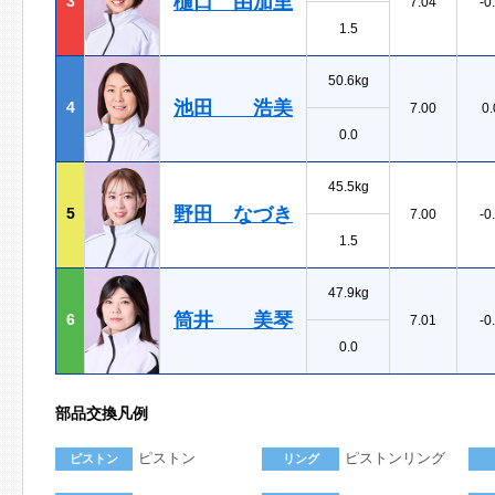
樋口 由加里
3
7.04
-0
1.5
50.6kg
池田 浩美
4
7.00
0.
0.0
45.5kg
野田 なづき
5
7.00
-0
1.5
47.9kg
筒井 美琴
6
7.01
-0
0.0
部品交換凡例
ピストン
ピストンリング
ピストン
リング