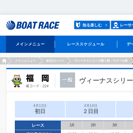
知る楽しむ
レーサ
メインメニュー
レーススケジュール
デ
HOME
メインメニュー
本日のレース
ヴィーナスシリーズ第１戦・マクール杯
ヴィーナスシリー
4月13日
4月14日
初日
２日目
レース
1R
2R
3R