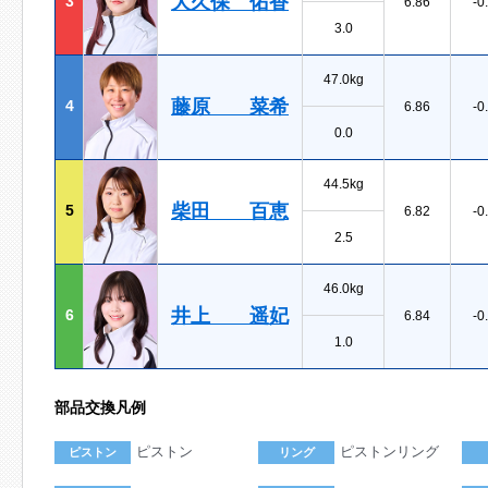
大久保 佑香
3
6.86
-0
3.0
47.0kg
藤原 菜希
4
6.86
-0
0.0
44.5kg
柴田 百恵
5
6.82
-0
2.5
46.0kg
井上 遥妃
6
6.84
-0
1.0
部品交換凡例
ピストン
ピストンリング
ピストン
リング