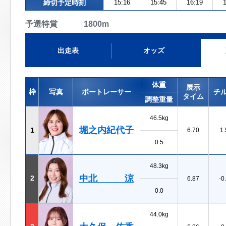
締切予定時刻
15:16
15:45
16:19
1
予選特賞 1800m
出走表
オッズ
体重
展示
枠
写真
ボートレーサー
チ
タイム
調整重量
46.5kg
堀之内紀代子
1
6.70
1.
0.5
48.3kg
中北 涼
2
6.87
-0
0.0
44.0kg