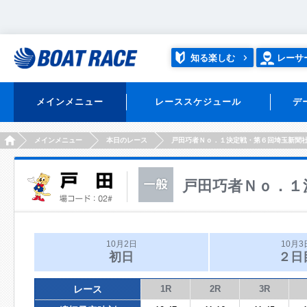
知る楽しむ
レーサ
メインメニュー
レーススケジュール
デ
HOME
メインメニュー
本日のレース
戸田巧者Ｎｏ．１決定戦・第６回埼玉新聞
戸田巧者Ｎｏ．１
10月2日
10月3
初日
２日
レース
1R
2R
3R