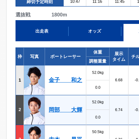
締切予定時刻
10:47
11:16
11:45
1
選抜戦 1800m
出走表
オッズ
体重
展示
枠
写真
ボートレーサー
チ
タイム
調整重量
52.0kg
金子 和之
1
6.68
-0
0.0
52.0kg
岡部 大輝
2
6.74
-0
0.0
50.5kg