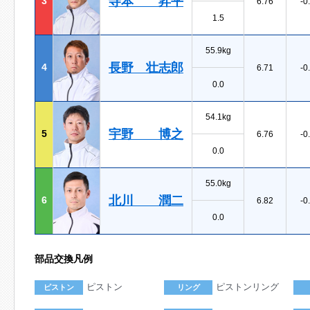
寺本 昇平
3
6.76
-0
1.5
55.9kg
長野 壮志郎
4
6.71
-0
0.0
54.1kg
宇野 博之
5
6.76
-0
0.0
55.0kg
北川 潤二
6
6.82
-0
0.0
部品交換凡例
ピストン
ピストンリング
ピストン
リング