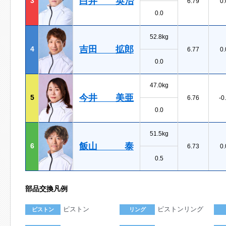
白井 英治
3
6.79
0.
0.0
52.8kg
吉田 拡郎
4
6.77
0.
0.0
47.0kg
今井 美亜
5
6.76
-0
0.0
51.5kg
飯山 泰
6
6.73
0.
0.5
部品交換凡例
ピストン
ピストンリング
ピストン
リング