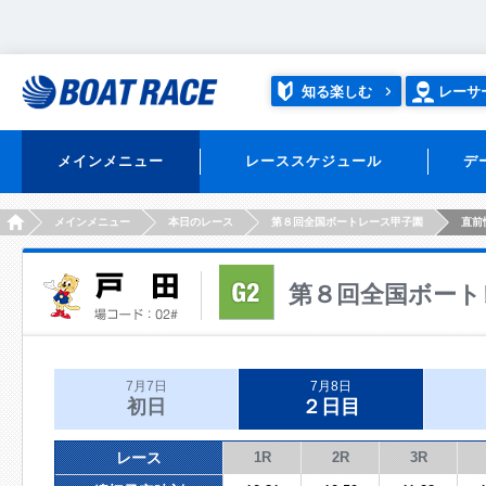
知る楽しむ
レーサ
メインメニュー
レーススケジュール
デ
HOME
メインメニュー
本日のレース
第８回全国ボートレース甲子園
直前
第８回全国ボート
7月7日
7月8日
初日
２日目
レース
1R
2R
3R