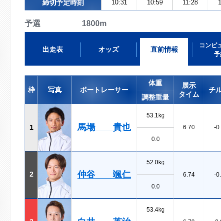
締切予定時刻
10:31
10:59
11:28
予選 1800m
コンピ
出走表
オッズ
直前情報
予
体重
展示
枠
写真
ボートレーサー
チ
タイム
調整重量
53.1kg
馬場 貴也
1
6.70
-0
0.0
52.0kg
仲谷 颯仁
2
6.74
-0
0.0
53.4kg