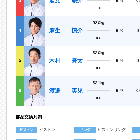
酒見 峻介
3
6.79
0.
1.0
52.0kg
麻生 慎介
4
6.70
-0
0.0
52.0kg
木村 亮太
5
6.76
-0
0.0
52.1kg
渡邉 英児
6
6.72
0.
0.0
部品交換凡例
ピストン
ピストンリング
ピストン
リング