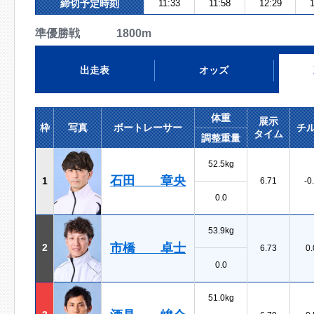
締切予定時刻
11:33
11:58
12:29
1
準優勝戦 1800m
出走表
オッズ
体重
展示
枠
写真
ボートレーサー
チ
タイム
調整重量
52.5kg
石田 章央
1
6.71
-0
0.0
53.9kg
市橋 卓士
2
6.73
0.
0.0
51.0kg