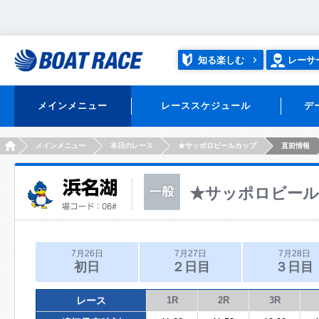
知る楽しむ
レーサ
メインメニュー
レーススケジュール
デ
HOME
メインメニュー
本日のレース
★サッポロビールカップ
直前情報
★サッポロビー
7月26日
7月27日
7月28日
初日
２日目
３日目
レース
1R
2R
3R