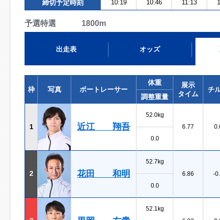
締切予定時刻
10:19
10:46
11:13
予選特選 1800m
出走表
オッズ
体重
展示
枠
写真
ボートレーサー
チ
タイム
調整重量
52.0kg
近江 翔吾
1
6.77
0.
0.0
52.7kg
花田 和明
2
6.86
-0
0.0
52.1kg