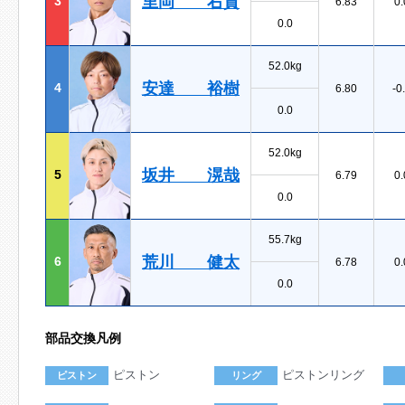
里岡 右貴
3
6.83
0.
0.0
52.0kg
安達 裕樹
4
6.80
-0
0.0
52.0kg
坂井 滉哉
5
6.79
0.
0.0
55.7kg
荒川 健太
6
6.78
0.
0.0
部品交換凡例
ピストン
ピストンリング
ピストン
リング