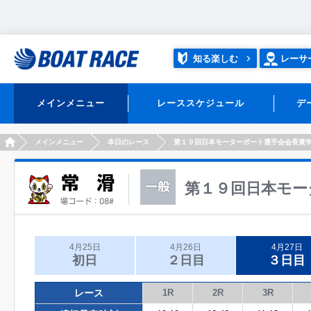
知る楽しむ
レーサ
メインメニュー
レーススケジュール
デ
HOME
メインメニュー
本日のレース
第１９回日本モーターボート選手会会長賞
第１９回日本モー
4月25日
4月26日
4月27日
初日
２日目
３日目
レース
1R
2R
3R