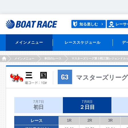
知る楽しむ
レーサ
メインメニュー
レーススケジュール
デ
HOME
メインメニュー
本日のレース
マスターズリーグ第３戦三国レジェンドカ
マスターズリーグ
7月7日
7月8日
初日
２日目
レース
1R
2R
3R