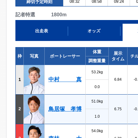
締切予定時刻
08:32
08:58
09:24
0
記者特選 1800m
出走表
オッズ
体重
展示
枠
写真
ボートレーサー
チ
タイム
調整重量
53.2kg
中村 真
1
6.84
-0
0.0
51.0kg
鳥居塚 孝博
2
6.75
-0
1.0
54.0kg