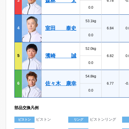
森林 太
3
6.78
-0
0.0
53.1kg
室田 泰史
4
6.84
0.
0.0
52.0kg
濱崎 誠
5
6.82
0.
0.0
54.8kg
佐々木 康幸
6
6.77
-0
0.0
部品交換凡例
ピストン
ピストンリング
ピストン
リング