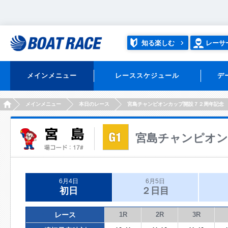
知る楽しむ
レーサ
メインメニュー
レーススケジュール
デ
HOME
メインメニュー
本日のレース
宮島チャンピオンカップ開設７２周年記念
宮島チャンピオン
6月4日
6月5日
初日
２日目
レース
1R
2R
3R