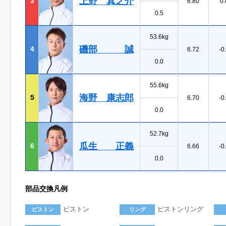
上野 真之介
3
6.80
0.
0.5
53.6kg
磯部 誠
4
6.72
-0
0.0
55.6kg
海野 康志郎
5
6.70
-0
0.0
52.7kg
瓜生 正義
6
6.66
-0
0.0
部品交換凡例
ピストン
ピストンリング
ピストン
リング