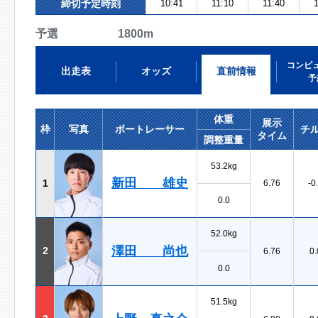
締切予定時刻
10:41
11:10
11:40
1
予選 1800m
コンピ
出走表
オッズ
直前情報
予
体重
展示
枠
写真
ボートレーサー
チ
タイム
調整重量
53.2kg
新田 雄史
1
6.76
-0
0.0
52.0kg
澤田 尚也
2
6.76
0.
0.0
51.5kg