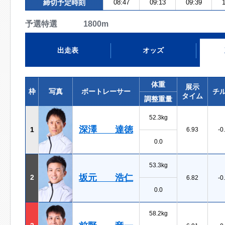
締切予定時刻
08:47
09:13
09:39
1
予選特選 1800m
出走表
オッズ
体重
展示
枠
写真
ボートレーサー
チ
タイム
調整重量
52.3kg
深澤 達徳
1
6.93
-0
0.0
53.3kg
坂元 浩仁
2
6.82
-0
0.0
58.2kg