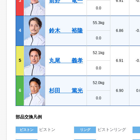
前野 竜一
3
6.91
-0
0.0
55.3kg
鈴木 裕隆
4
6.86
-0
0.0
52.1kg
丸尾 義孝
5
6.91
-0
0.0
52.0kg
杉田 篤光
6
6.90
0.
0.0
部品交換凡例
ピストン
ピストンリング
ピストン
リング