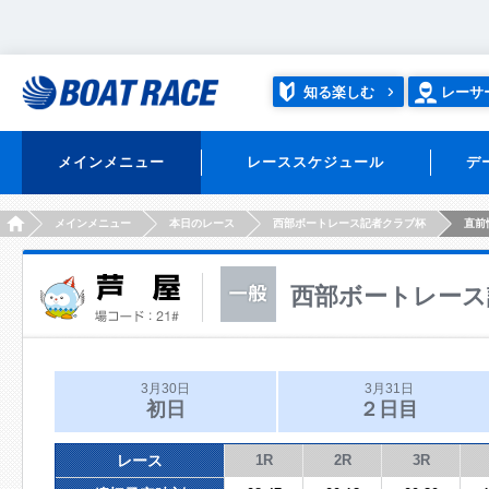
知る楽しむ
レーサ
メインメニュー
レーススケジュール
デ
HOME
メインメニュー
本日のレース
西部ボートレース記者クラブ杯
直前
西部ボートレース
3月30日
3月31日
初日
２日目
レース
1R
2R
3R