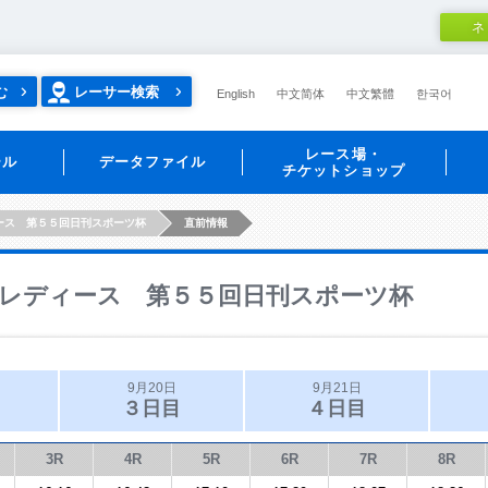
ネ
む
レーサー検索
English
中文简体
中文繁體
한국어
レース場・
ール
データファイル
チケットショップ
ース 第５５回日刊スポーツ杯
直前情報
レディース 第５５回日刊スポーツ杯
9月20日
9月21日
３日目
４日目
3R
4R
5R
6R
7R
8R