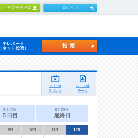
ット投票会員登録
ログイン
テレボート
投票
（ネット投票）
ライブ&
レース場
リプレイ
データ
9月22日
9月23日
５日目
最終日
9R
10R
11R
12R