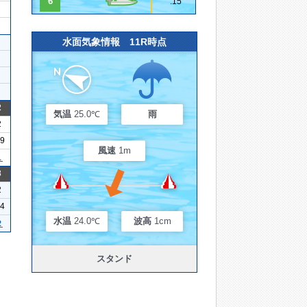
6
.15
水面気象情報 11R時点
2
気温
25.0℃
雨
2
19
風速
1m
１
3
2
24
水温
24.0℃
波高
1cm
２
スタンド