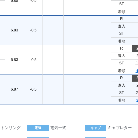
6.85
-0.5
ST
着順
R
進入
6.83
-0.5
ST
着順
R
進入
6.83
-0.5
ST
.
着順
R
進入
6.87
-0.5
ST
.
着順
ストンリング
電気一式
キャブレター
電気
キャブ