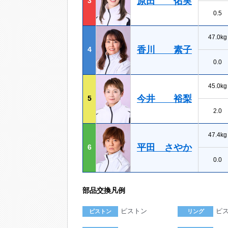
原田 佑実
3
0.5
47.0kg
香川 素子
4
0.0
45.0kg
今井 裕梨
5
2.0
47.4kg
平田 さやか
6
0.0
部品交換凡例
ピストン
ピ
ピストン
リング