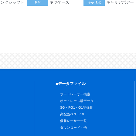
ランクシャフト
ギヤケース
キャリアボデー
ギヤ
キャリボ
。
■データファイル
ボートレーサー検索
ボートレース場データ
SG・PG1・G1記録集
高配当ベスト10
優勝レーサー一覧
ダウンロード・他