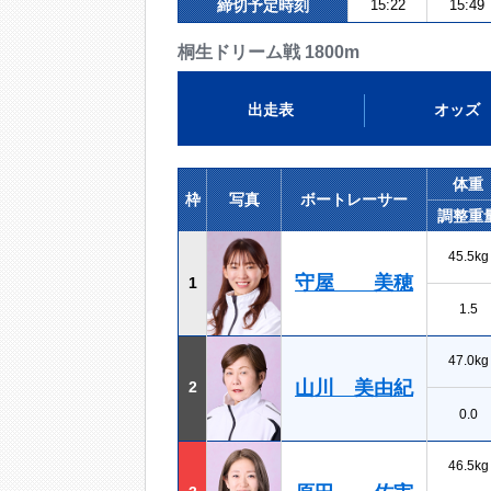
締切予定時刻
15:22
15:49
桐生ドリーム戦 1800m
出走表
オッズ
体重
枠
写真
ボートレーサー
調整重
45.5kg
守屋 美穂
1
1.5
47.0kg
山川 美由紀
2
0.0
46.5kg