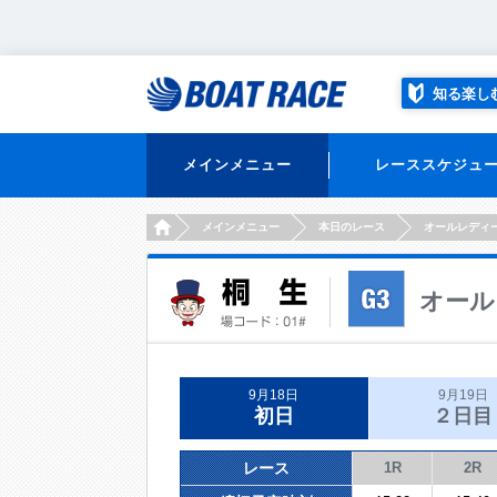
知る楽し
メインメニュー
レーススケジュ
HOME
メインメニュー
本日のレース
オールレディ
オール
9月18日
9月19日
初日
２日目
レース
1R
2R