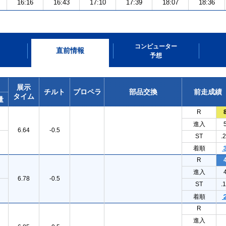
16:16
16:43
17:10
17:39
18:07
18:36
コンピューター
直前情報
予想
展示
チルト
プロペラ
部品交換
前走成績
タイム
量
R
進入
6.64
-0.5
ST
.
着順
R
進入
6.78
-0.5
ST
.
着順
R
進入