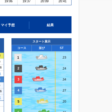
19:06
19:37
20:09
20:41
マイ予想
結果
スタート展示
コース
並び
ST
8
1
.23
5
26
2
.24
３
4
3
.34
4
4
.27
16
２
5
.20