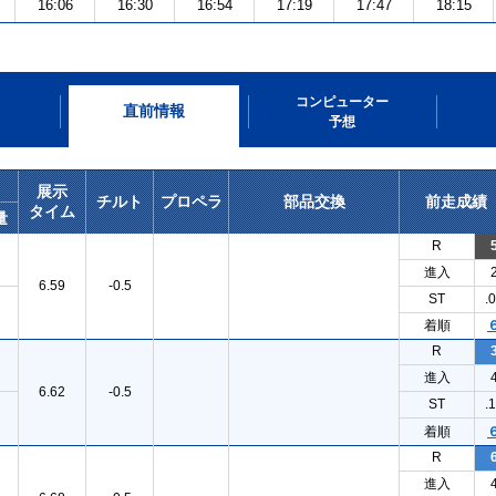
16:06
16:30
16:54
17:19
17:47
18:15
コンピューター
直前情報
予想
展示
チルト
プロペラ
部品交換
前走成績
タイム
量
R
進入
6.59
-0.5
ST
.
着順
R
進入
6.62
-0.5
ST
.
着順
R
進入