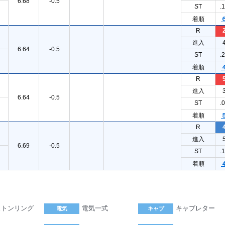
6.68
-0.5
ST
.
着順
R
進入
6.64
-0.5
ST
.
着順
R
進入
6.64
-0.5
ST
.
着順
R
進入
6.69
-0.5
ST
.
着順
ストンリング
電気一式
キャブレター
電気
キャブ