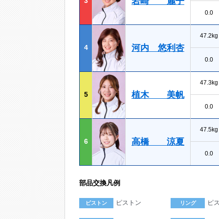
岩崎 麗子
3
0.0
47.2kg
河内 悠利杏
4
0.0
47.3kg
植木 美帆
5
0.0
47.5kg
高橋 涼夏
6
0.0
部品交換凡例
ピストン
ピ
ピストン
リング