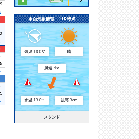
6
.12
19
６
水面気象情報 11R時点
2
4
23
４
5
気温
16.0℃
晴
3
05
風速
4m
５
4
5
15
水温
13.0℃
波高
3cm
４
スタンド