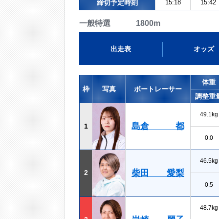
締切予定時刻
15:18
15:42
一般特選 1800m
出走表
オッズ
体重
枠
写真
ボートレーサー
調整重
49.1kg
島倉 都
1
0.0
46.5kg
柴田 愛梨
2
0.5
48.7kg