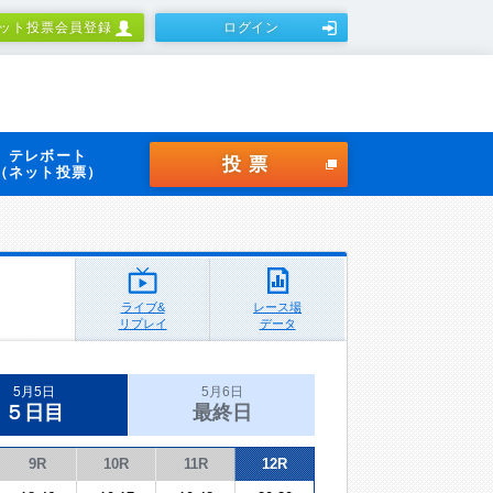
ット投票会員登録
ログイン
テレボート
投票
（ネット投票）
ライブ&
レース場
リプレイ
データ
5月5日
5月6日
５日目
最終日
9R
10R
11R
12R