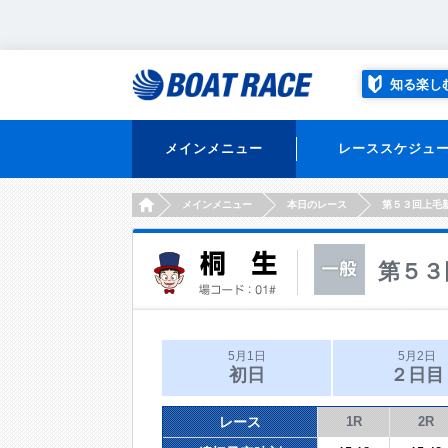
知る楽し
メインメニュー
レーススケジュ
HOME
メインメニュー
本日のレース
第５３回上毛
第５３
5月1日
5月2日
初日
２日目
レース
1R
2R