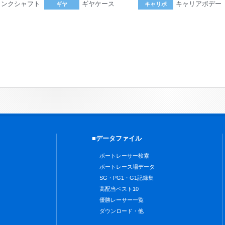
ランクシャフト
ギヤケース
キャリアボデー
ギヤ
キャリボ
。
■データファイル
ボートレーサー検索
ボートレース場データ
SG・PG1・G1記録集
高配当ベスト10
優勝レーサー一覧
ダウンロード・他