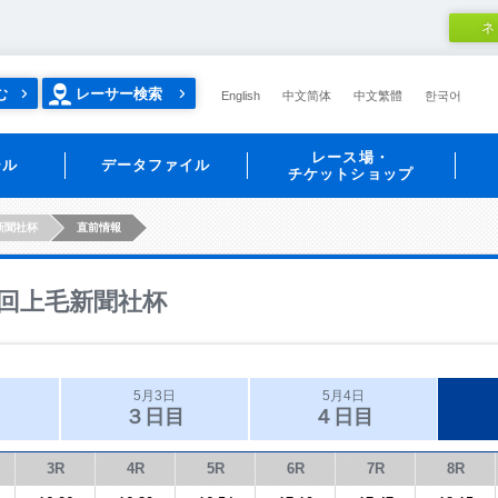
ネ
む
レーサー検索
English
中文简体
中文繁體
한국어
レース場・
ール
データファイル
チケットショップ
新聞社杯
直前情報
回上毛新聞社杯
5月3日
5月4日
３日目
４日目
3R
4R
5R
6R
7R
8R