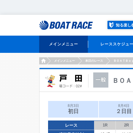
知る楽し
メインメニュー
レーススケジュ
HOME
メインメニュー
本日のレース
ＢＯＡＴＢｏ
ＢＯＡ
8月3日
8月4日
初日
２日目
レース
1R
2R