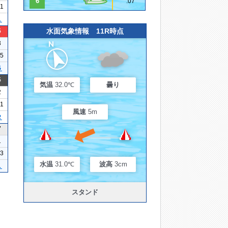
6
.07
21
１
水面気象情報 11R時点
5
3
15
５
5
気温
32.0℃
曇り
2
21
風速
5m
２
7
1
13
水温
31.0℃
波高
3cm
１
スタンド