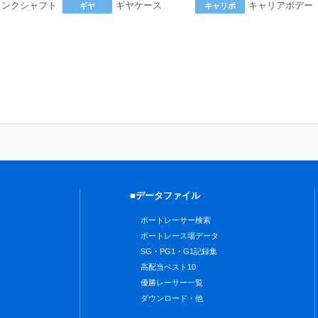
ランクシャフト
ギヤケース
キャリアボデー
ギヤ
キャリボ
。
■データファイル
ボートレーサー検索
ボートレース場データ
SG・PG1・G1記録集
高配当ベスト10
優勝レーサー一覧
ダウンロード・他