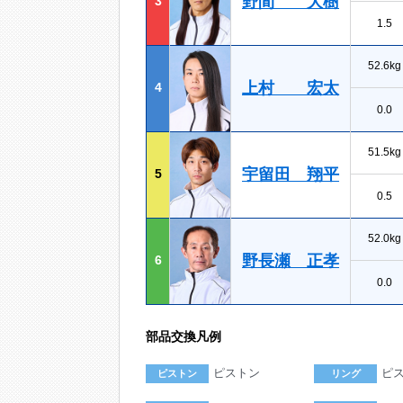
野間 大樹
3
1.5
52.6kg
上村 宏太
4
0.0
51.5kg
宇留田 翔平
5
0.5
52.0kg
野長瀬 正孝
6
0.0
部品交換凡例
ピストン
ピ
ピストン
リング