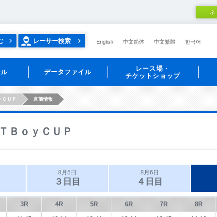
ネ
む
レーサー検索
English
中文简体
中文繁體
한국어
レース場・
ール
データファイル
チケットショップ
ｙＣＵＰ
直前情報
ＴＢｏｙＣＵＰ
8月5日
8月6日
３日目
４日目
3R
4R
5R
6R
7R
8R