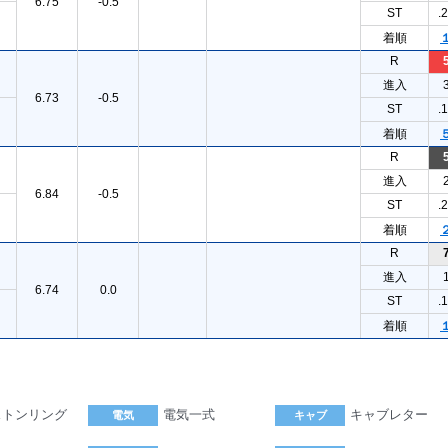
6.75
-0.5
ST
.
着順
R
進入
6.73
-0.5
ST
.
着順
R
進入
6.84
-0.5
ST
.
着順
R
進入
6.74
0.0
ST
.
着順
ストンリング
電気一式
キャブレター
電気
キャブ