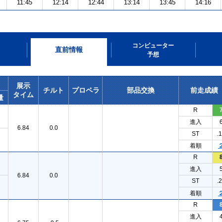
11:45
12:14
12:44
13:14
13:45
14:16
コンピューター
直前情報
予想
展示
チルト
プロペラ
部品交換
前走成績
タイム
量
R
進入
6.84
0.0
ST
.
着順
R
進入
6.84
0.0
ST
.
着順
R
進入