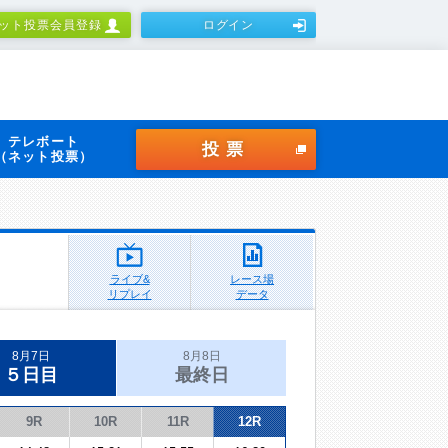
ット投票会員登録
ログイン
テレボート
投票
（ネット投票）
ライブ&
レース場
リプレイ
データ
8月7日
8月8日
５日目
最終日
9R
10R
11R
12R