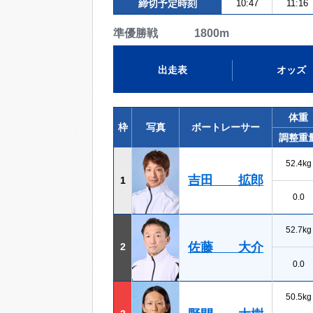
締切予定時刻
10:47
11:16
準優勝戦 1800m
出走表
オッズ
体重
枠
写真
ボートレーサー
調整重
52.4kg
吉田 拡郎
1
0.0
52.7kg
佐藤 大介
2
0.0
50.5kg