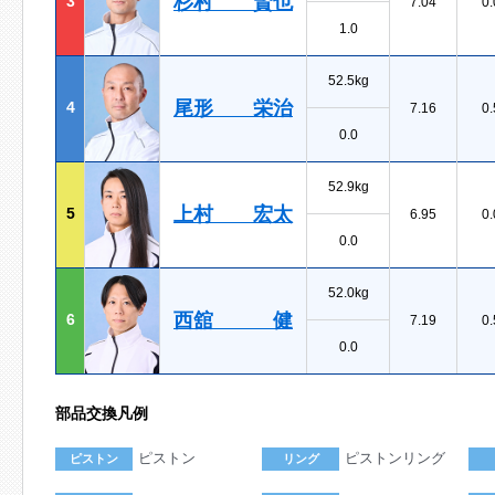
杉村 賢也
3
7.04
0.
1.0
52.5kg
尾形 栄治
4
7.16
0.
0.0
52.9kg
上村 宏太
5
6.95
0.
0.0
52.0kg
西舘 健
6
7.19
0.
0.0
部品交換凡例
ピストン
ピストンリング
ピストン
リング