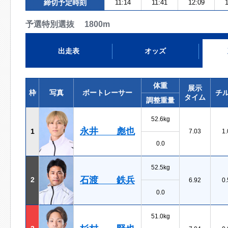
締切予定時刻
11:14
11:41
12:09
1
予選特別選抜 1800m
出走表
オッズ
体重
展示
枠
写真
ボートレーサー
チ
タイム
調整重量
52.6kg
永井 彪也
1
7.03
1.
0.0
52.5kg
石渡 鉄兵
2
6.92
0.
0.0
51.0kg