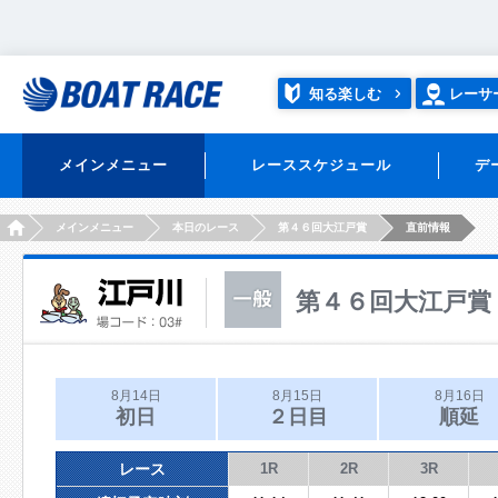
知る楽しむ
レーサ
メインメニュー
レーススケジュール
デ
HOME
メインメニュー
本日のレース
第４６回大江戸賞
直前情報
第４６回大江戸賞
8月14日
8月15日
8月16日
初日
２日目
順延
レース
1R
2R
3R