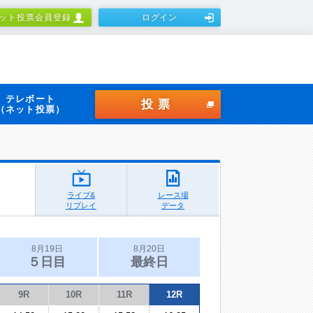
ット投票会員登録
ログイン
テレボート
投票
（ネット投票）
ライブ&
レース場
リプレイ
データ
8月19日
8月20日
５日目
最終日
9R
10R
11R
12R