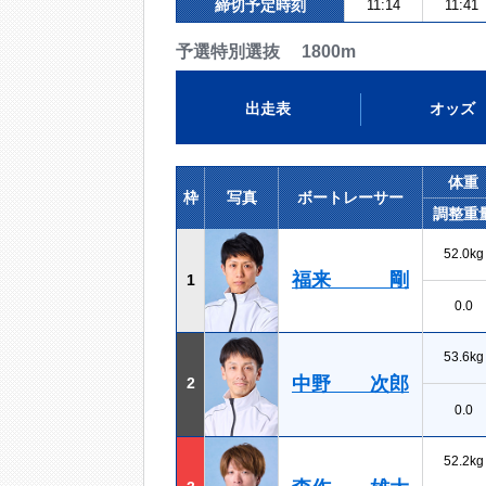
締切予定時刻
11:14
11:41
予選特別選抜 1800m
出走表
オッズ
体重
枠
写真
ボートレーサー
調整重
52.0kg
福来 剛
1
0.0
53.6kg
中野 次郎
2
0.0
52.2kg