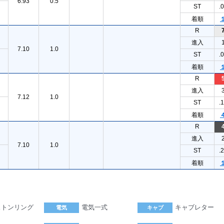
6.93
0.5
ST
.
着順
R
進入
7.10
1.0
ST
.
着順
R
進入
7.12
1.0
ST
.
着順
R
進入
7.10
1.0
ST
.
着順
ストンリング
電気一式
キャブレター
電気
キャブ