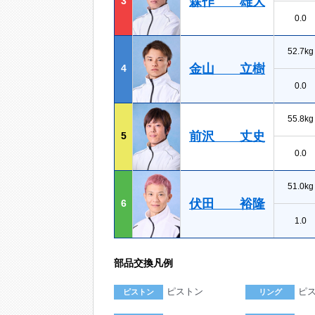
森作 雄大
3
0.0
52.7kg
金山 立樹
4
0.0
55.8kg
前沢 丈史
5
0.0
51.0kg
伏田 裕隆
6
1.0
部品交換凡例
ピストン
ピ
ピストン
リング