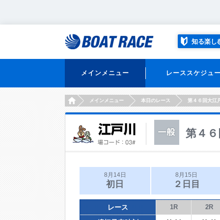
知る楽し
メインメニュー
レーススケジュ
HOME
メインメニュー
本日のレース
第４６回大江
第４６
8月14日
8月15日
初日
２日目
レース
1R
2R