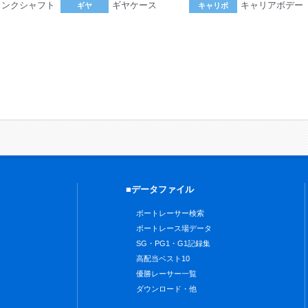
ランクシャフト
ギヤケース
キャリアボデー
ギヤ
キャリボ
。
■データファイル
ボートレーサー検索
ボートレース場データ
SG・PG1・G1記録集
高配当ベスト10
優勝レーサー一覧
ダウンロード・他