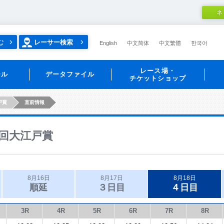
ネ
む
レーサー検索
English
中文简体
中文繁體
한국어
レース場・
ール
データファイル
チケットショップ
戸賞
直前情報
回大江戸賞
8月16日
8月17日
8月18日
順延
３日目
４日目
3R
4R
5R
6R
7R
8R