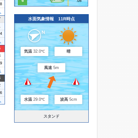
6
.08
08
１
水面気象情報 11R時点
7
1
04
１
5
気温
32.0℃
晴
3
19
風速
5m
４
4
2
26
水温
29.0℃
波高
5cm
１
スタンド