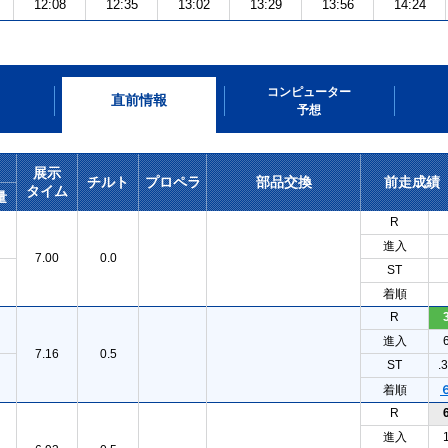
12:08
12:35
13:02
13:29
13:56
14:24
コンピューター
直前情報
予想
展示
チルト
プロペラ
部品交換
前走成績
タイム
量
R
進入
7.00
0.0
ST
着順
R
進入
7.16
0.5
ST
.
着順
R
進入