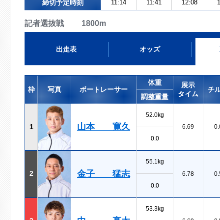
締切予定時刻
11:14
11:41
12:08
1
記者選抜戦 1800m
出走表
オッズ
体重
展示
枠
写真
ボートレーサー
チ
タイム
調整重量
52.0kg
山本 寛久
1
6.69
0.
0.0
55.1kg
金子 猛志
2
6.78
0.
0.0
53.3kg