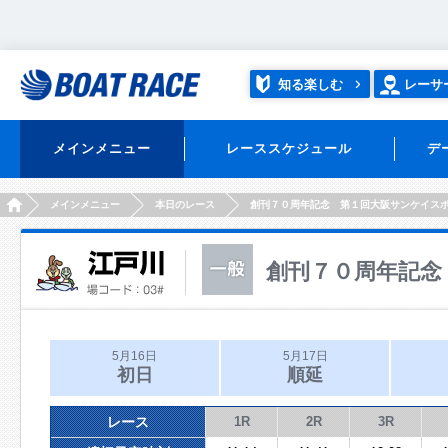
知る楽しむ
レーサ
メインメニュー
レーススケジュール
デ
HOME
メインメニュー
本日のレース
創刊７０周年記念 第１回大阪サンケイス
創刊７０周年記念
5月16日
5月17日
初日
順延
レース
1R
2R
3R