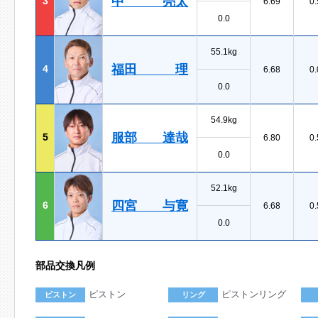
中 亮太
3
6.69
0.
0.0
55.1kg
福田 理
4
6.68
0.
0.0
54.9kg
服部 達哉
5
6.80
0.
0.0
52.1kg
四宮 与寛
6
6.68
0.
0.0
部品交換凡例
ピストン
ピストンリング
ピストン
リング