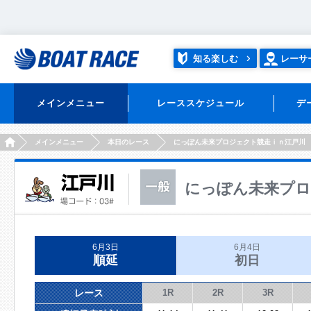
知る楽しむ
レーサ
メインメニュー
レーススケジュール
デ
HOME
メインメニュー
本日のレース
にっぽん未来プロジェクト競走ｉｎ江戸川
にっぽん未来プロ
6月3日
6月4日
順延
初日
レース
1R
2R
3R