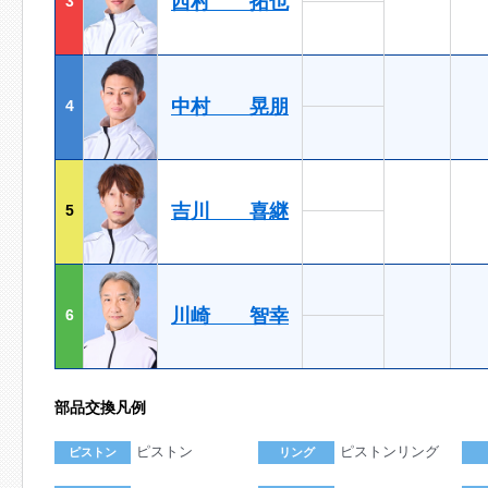
西村 拓也
3
中村 晃朋
4
吉川 喜継
5
川崎 智幸
6
部品交換凡例
ピストン
ピストンリング
ピストン
リング