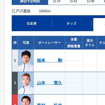
締切予定時刻
11:14
11:41
12:08
1
江戸川選抜 1800m
出走表
オッズ
体重
展示
枠
写真
ボートレーサー
チ
タイム
調整重量
福来 剛
1
山本 寛久
2