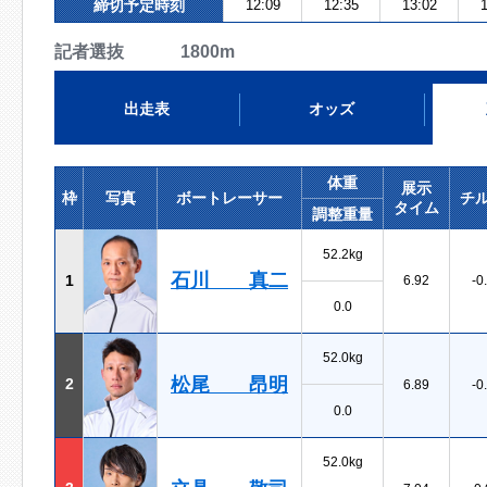
締切予定時刻
12:09
12:35
13:02
1
記者選抜 1800m
出走表
オッズ
体重
展示
枠
写真
ボートレーサー
チ
タイム
調整重量
52.2kg
石川 真二
1
6.92
-0
0.0
52.0kg
松尾 昂明
2
6.89
-0
0.0
52.0kg