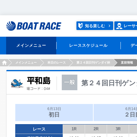
知る楽しむ
レーサ
メインメニュー
レーススケジュール
デ
HOME
メインメニュー
本日のレース
第２４回日刊ゲンダイ杯
直前情報
第２４回日刊ゲン
6月13日
6月14
初日
２日
レース
1R
2R
3R