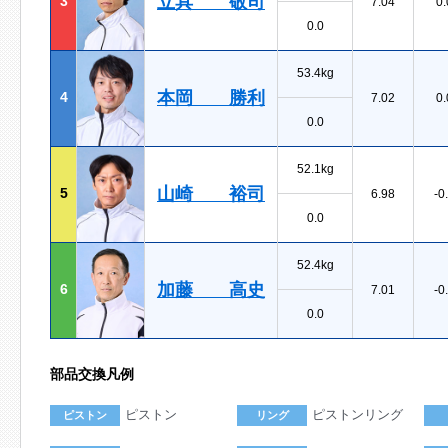
立具 敬司
3
7.04
0.
0.0
53.4kg
本岡 勝利
4
7.02
0.
0.0
52.1kg
山崎 裕司
5
6.98
-0
0.0
52.4kg
加藤 高史
6
7.01
-0
0.0
部品交換凡例
ピストン
ピストンリング
ピストン
リング