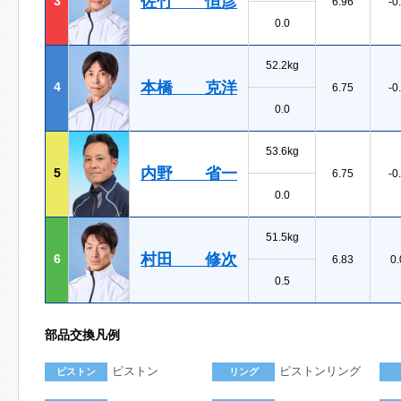
佐竹 恒彦
3
6.96
-0
0.0
52.2kg
本橋 克洋
4
6.75
-0
0.0
53.6kg
内野 省一
5
6.75
-0
0.0
51.5kg
村田 修次
6
6.83
0.
0.5
部品交換凡例
ピストン
ピストンリング
ピストン
リング