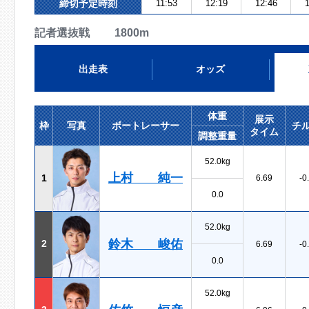
締切予定時刻
11:53
12:19
12:46
1
記者選抜戦 1800m
出走表
オッズ
体重
展示
枠
写真
ボートレーサー
チ
タイム
調整重量
52.0kg
上村 純一
1
6.69
-0
0.0
52.0kg
鈴木 峻佑
2
6.69
-0
0.0
52.0kg