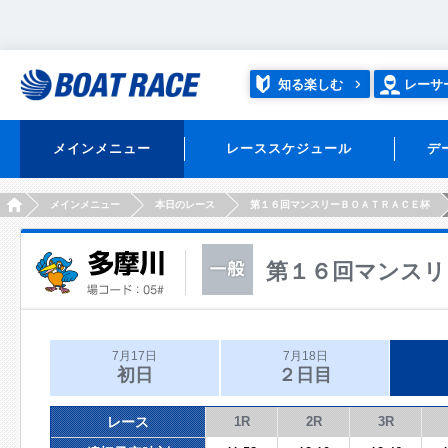
知る楽しむ
レーサ
メインメニュー
レーススケジュール
デ
HOME
メインメニュー
本日のレース
第１６回マンスリーＢＯＡＴＲＡＣＥ杯
第１６回マンスリ
7月17日
7月18日
初日
２日目
レース
1R
2R
3R