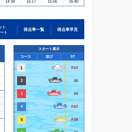
14:39
15:17
15:56
16:40
ット
得点率一覧
得点率早見
ポート
スタート展示
コース
並び
ST
1
F.03
2
.06
3
.09
4
F.07
5
F.09