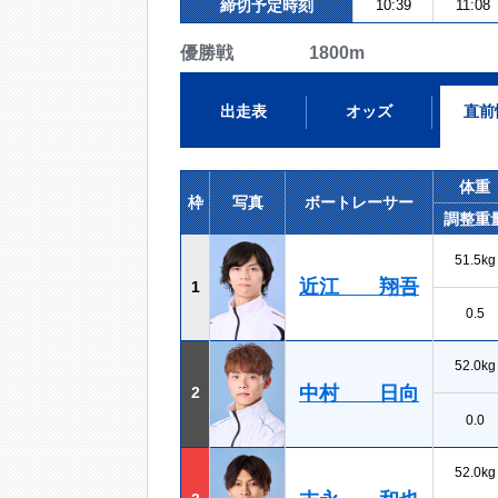
締切予定時刻
10:39
11:08
優勝戦 1800m
出走表
オッズ
直前
体重
枠
写真
ボートレーサー
調整重
51.5kg
近江 翔吾
1
0.5
52.0kg
中村 日向
2
0.0
52.0kg