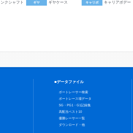
ランクシャフト
ギヤケース
キャリアボデー
ギヤ
キャリボ
。
■データファイル
ボートレーサー検索
ボートレース場データ
SG・PG1・G1記録集
高配当ベスト10
優勝レーサー一覧
ダウンロード・他