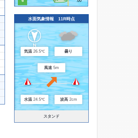
6
.00
水面気象情報 11R時点
気温
26.5℃
曇り
風速
5m
水温
24.5℃
波高
2cm
スタンド