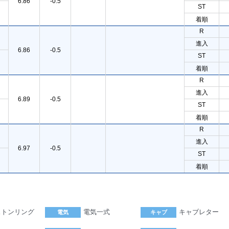
6.86
-0.5
ST
着順
R
進入
6.86
-0.5
ST
着順
R
進入
6.89
-0.5
ST
着順
R
進入
6.97
-0.5
ST
着順
ストンリング
電気一式
キャブレター
電気
キャブ