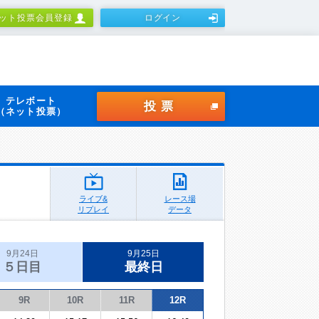
ット投票会員登録
ログイン
テレボート
投票
（ネット投票）
ライブ&
レース場
リプレイ
データ
9月24日
9月25日
５日目
最終日
9R
10R
11R
12R