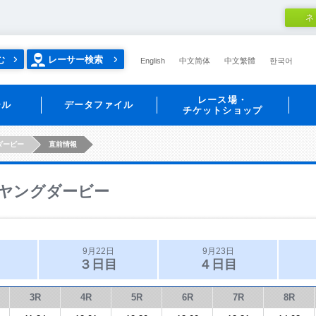
ネ
む
レーサー検索
English
中文简体
中文繁體
한국어
レース場・
ール
データファイル
チケットショップ
ダービー
直前情報
ヤングダービー
9月22日
9月23日
３日目
４日目
3R
4R
5R
6R
7R
8R