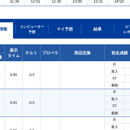
11:34
12:01
12:30
13:00
13:31
14:03
コンピューター
ピ
情報
マイ予想
結果
予想
レ
展示
チルト
プロペラ
部品交換
前走成績
タイム
量
R
進入
6.85
-0.5
ST
着順
R
進入
6.81
-0.5
ST
着順
R
進入