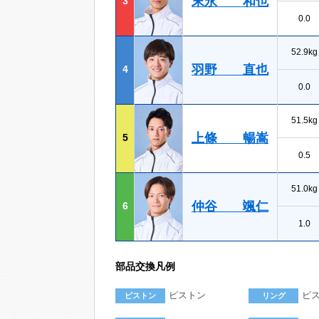
末永 和也
3
0.0
52.9kg
羽野 直也
4
0.0
51.5kg
上條 暢嵩
5
0.5
51.0kg
仲谷 颯仁
6
1.0
部品交換凡例
ピストン
ピ
ピストン
リング