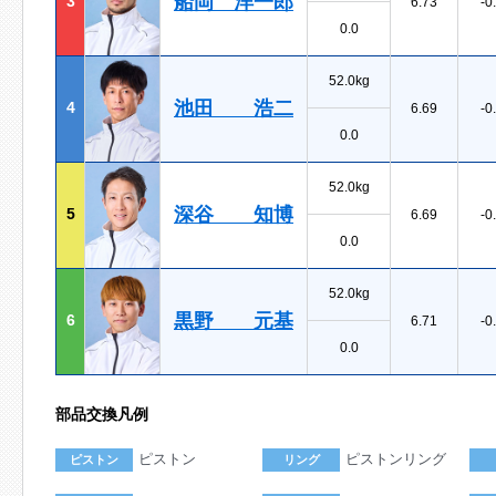
船岡 洋一郎
3
6.73
-0
0.0
52.0kg
池田 浩二
4
6.69
-0
0.0
52.0kg
深谷 知博
5
6.69
-0
0.0
52.0kg
黒野 元基
6
6.71
-0
0.0
部品交換凡例
ピストン
ピストンリング
ピストン
リング