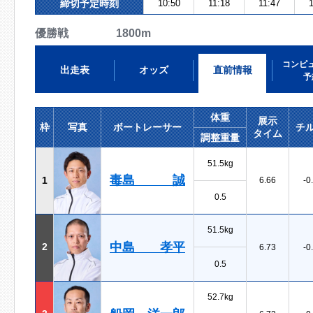
締切予定時刻
10:50
11:18
11:47
1
優勝戦 1800m
コンピ
出走表
オッズ
直前情報
予
体重
展示
枠
写真
ボートレーサー
チ
タイム
調整重量
51.5kg
毒島 誠
1
6.66
-0
0.5
51.5kg
中島 孝平
2
6.73
-0
0.5
52.7kg