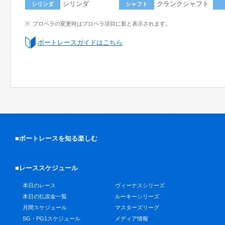
シリンダ
クランクシャフト
シリンダ
シャフト
プロペラの変更時はプロペラ項目に新と表示されます。
ボートレースガイドはこちら
■ボートレースを知る楽しむ
■レーススケジュール
本日のレース
ヴィーナスシリーズ
本日の払戻金一覧
ルーキーシリーズ
月間スケジュール
マスターズリーグ
SG・PG1スケジュール
メディア情報