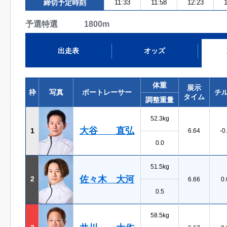
締切予定時刻
11:33
11:58
12:23
1
予選特選 1800m
出走表
オッズ
体重
展示
枠
写真
ボートレーサー
チ
タイム
調整重量
52.3kg
大谷 直弘
1
6.64
-0
0.0
51.5kg
佐々木 大河
2
6.66
0.
0.5
58.5kg