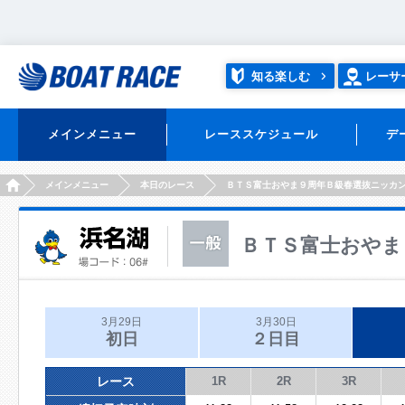
知る楽しむ
レーサ
メインメニュー
レーススケジュール
デ
HOME
メインメニュー
本日のレース
ＢＴＳ富士おやま９周年Ｂ級春選抜ニッカ
ＢＴＳ富士おやま
3月29日
3月30日
初日
２日目
レース
1R
2R
3R