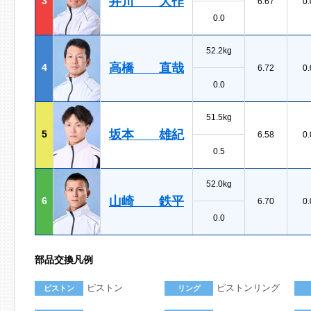
井川 大作
3
6.67
0.
0.0
52.2kg
高橋 直哉
4
6.72
0.
0.0
51.5kg
坂本 雄紀
5
6.58
0.
0.5
52.0kg
山崎 鉄平
6
6.70
0.
0.0
部品交換凡例
ピストン
ピストンリング
ピストン
リング