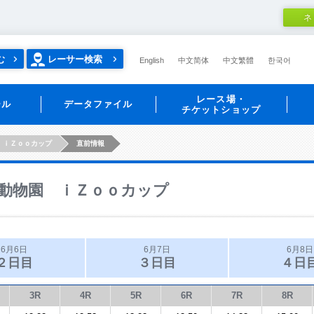
ネ
む
レーサー検索
English
中文简体
中文繁體
한국어
レース場・
ール
データファイル
チケットショップ
 ｉＺｏｏカップ
直前情報
動物園 ｉＺｏｏカップ
6月6日
6月7日
6月8日
２日目
３日目
４日
3R
4R
5R
6R
7R
8R