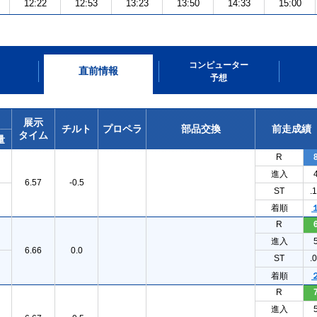
12:22
12:53
13:23
13:50
14:33
15:00
コンピューター
直前情報
予想
展示
チルト
プロペラ
部品交換
前走成績
タイム
量
R
進入
6.57
-0.5
ST
.
着順
R
進入
6.66
0.0
ST
.
着順
R
進入