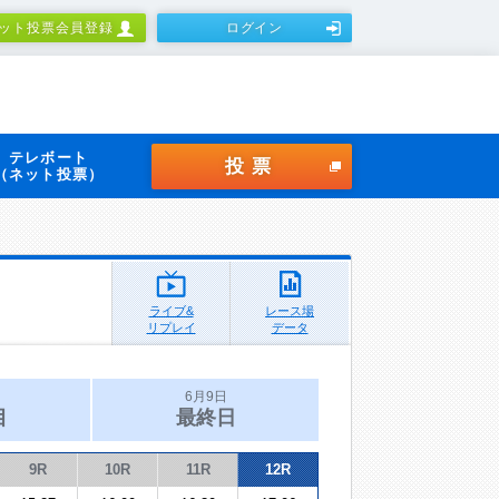
ット投票会員登録
ログイン
テレボート
投票
（ネット投票）
ライブ&
レース場
リプレイ
データ
6月9日
目
最終日
9R
10R
11R
12R