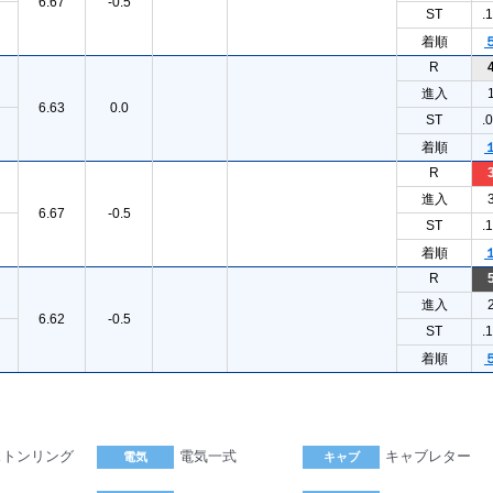
6.67
-0.5
ST
.
着順
R
進入
6.63
0.0
ST
.
着順
R
進入
6.67
-0.5
ST
.
着順
R
進入
6.62
-0.5
ST
.
着順
ストンリング
電気一式
キャブレター
電気
キャブ