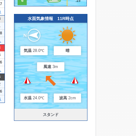
6
.15
17
５
水面気象情報 11R時点
4
1
08
１
3
気温
28.0℃
晴
3
16
風速
3m
１
5
2
16
水温
24.0℃
波高
2cm
５
スタンド