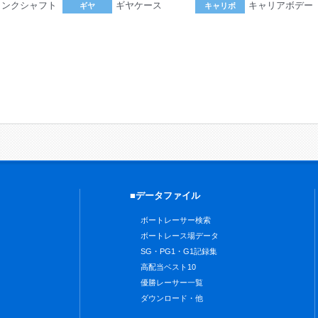
ランクシャフト
ギヤケース
キャリアボデー
ギヤ
キャリボ
。
■データファイル
ボートレーサー検索
ボートレース場データ
SG・PG1・G1記録集
高配当ベスト10
優勝レーサー一覧
ダウンロード・他