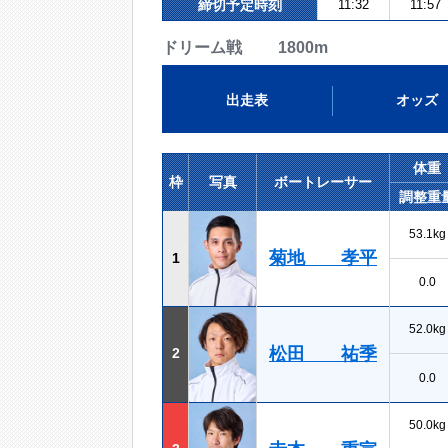
締切予定時刻
11:32
11:57
ドリーム戦 1800m
出走表
オッズ
体重
枠
写真
ボートレーサー
調整重
53.1kg
菊地 孝平
1
0.0
52.0kg
松田 祐季
2
0.0
50.0kg