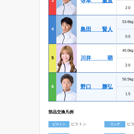
寺本 重宣
3
2.0
53.6kg
島田 賢人
4
0.0
45.0kg
川井 萌
5
2.0
50.5kg
野口 勝弘
6
1.5
部品交換凡例
ピストン
ピ
ピストン
リング