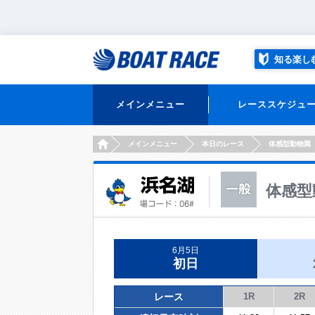
知る楽し
メインメニュー
レーススケジュ
HOME
メインメニュー
本日のレース
体感型動物園
体感型
6月5日
初日
レース
1R
2R