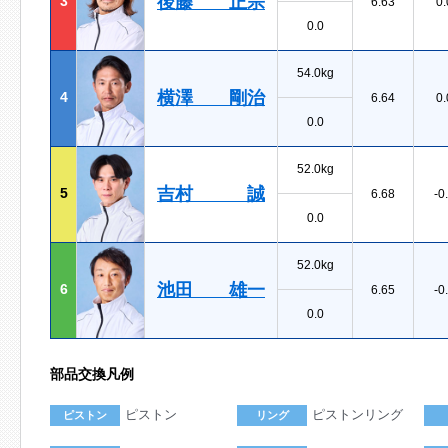
後藤 正宗
3
6.63
0.
0.0
54.0kg
横澤 剛治
4
6.64
0.
0.0
52.0kg
吉村 誠
5
6.68
-0
0.0
52.0kg
池田 雄一
6
6.65
-0
0.0
部品交換凡例
ピストン
ピストンリング
ピストン
リング