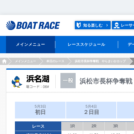
知る楽しむ
レーサ
メインメニュー
レーススケジュール
デ
HOME
メインメニュー
本日のレース
浜松市長杯争奪戦 やらまいかカップ
浜松市長杯争奪戦
5月3日
5月4日
初日
２日目
レース
1R
2R
3R