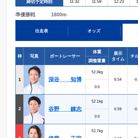
締切予定時刻
11:32
11:59
12:23
1
準優勝戦 1800m
出走表
オッズ
体重
展示
枠
写真
ボートレーサー
チ
タイム
調整重量
52.0kg
深谷 知博
1
6.54
-0
0.0
52.1kg
谷野 錬志
2
6.59
-0
0.0
52.7kg