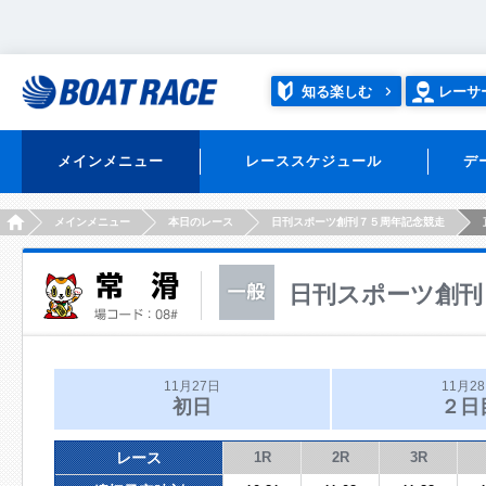
知る楽しむ
レーサ
メインメニュー
レーススケジュール
デ
HOME
メインメニュー
本日のレース
日刊スポーツ創刊７５周年記念競走
日刊スポーツ創刊
11月27日
11月2
初日
２日
レース
1R
2R
3R