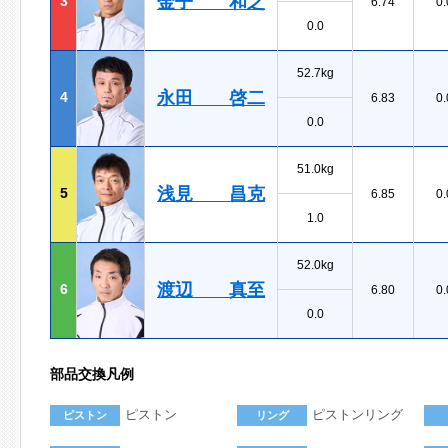
金子 和之
3
6.74
0.
0.0
52.7kg
永田 啓二
4
6.83
0.
0.0
51.0kg
浅見 昌克
5
6.85
0.
1.0
52.0kg
渡辺 真至
6
6.80
0.
0.0
部品交換凡例
ピストン
ピストンリング
ピストン
リング