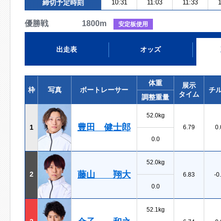
締切予定時刻
10:31
11:03
11:33
1
優勝戦 1800m
安定板使用
出走表
オッズ
体重
展示
枠
写真
ボートレーサー
チ
タイム
調整重量
52.0kg
豊田 健士郎
1
6.79
0.
0.0
52.0kg
藤山 翔大
2
6.83
-0
0.0
52.1kg