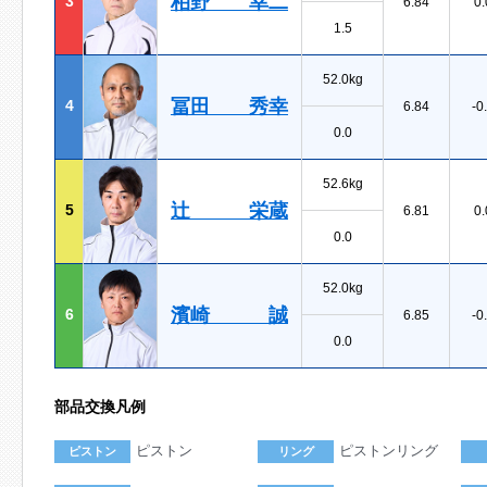
柏野 幸二
3
6.84
0.
1.5
52.0kg
冨田 秀幸
4
6.84
-0
0.0
52.6kg
辻 栄蔵
5
6.81
0.
0.0
52.0kg
濱崎 誠
6
6.85
-0
0.0
部品交換凡例
ピストン
ピストンリング
ピストン
リング