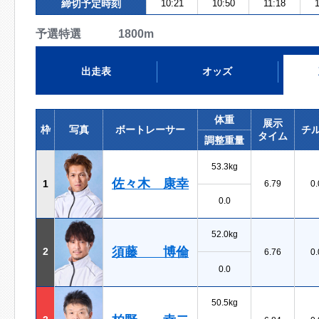
締切予定時刻
10:21
10:50
11:18
予選特選 1800m
出走表
オッズ
体重
展示
枠
写真
ボートレーサー
チ
タイム
調整重量
53.3kg
佐々木 康幸
1
6.79
0.
0.0
52.0kg
須藤 博倫
2
6.76
0.
0.0
50.5kg