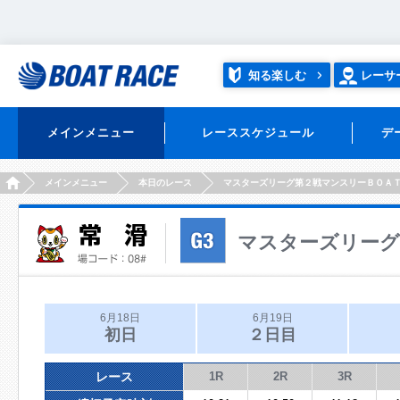
知る楽しむ
レーサ
メインメニュー
レーススケジュール
デ
HOME
メインメニュー
本日のレース
マスターズリーグ第２戦マンスリーＢＯＡ
マスターズリーグ
6月18日
6月19日
初日
２日目
レース
1R
2R
3R