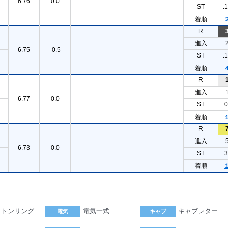
6.76
0.0
ST
.
着順
R
進入
6.75
-0.5
ST
.
着順
R
進入
6.77
0.0
ST
.
着順
R
進入
6.73
0.0
ST
.
着順
ストンリング
電気一式
キャブレター
電気
キャブ