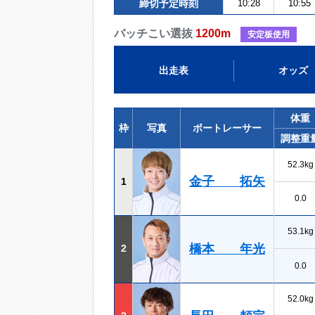
締切予定時刻
10:28
10:55
バッチこい選抜
1200m
安定板使用
出走表
オッズ
体重
枠
写真
ボートレーサー
調整重
52.3kg
金子 拓矢
1
0.0
53.1kg
橋本 年光
2
0.0
52.0kg