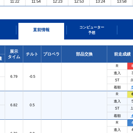
11:22
11:54
12:23
12:53
13:24
13:58
コンピューター
直前情報
予想
展示
チルト
プロペラ
部品交換
前走成績
タイム
量
R
進入
6.79
-0.5
ST
.
着順
R
進入
6.82
0.5
ST
.
着順
R
進入