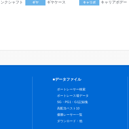
ランクシャフト
ギヤケース
キャリアボデー
ギヤ
キャリボ
。
■データファイル
ボートレーサー検索
ボートレース場データ
SG・PG1・G1記録集
高配当ベスト10
優勝レーサー一覧
ダウンロード・他