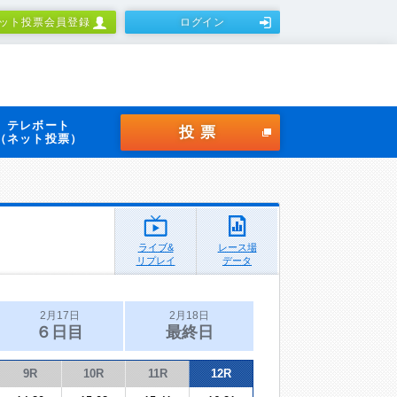
ット投票会員登録
ログイン
テレボート
投票
（ネット投票）
ライブ&
レース場
リプレイ
データ
2月17日
2月18日
６日目
最終日
9R
10R
11R
12R