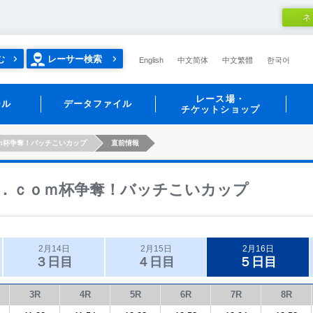
ネ
む
レーサー検索
English
中文简体
中文繁體
한국어
レース場・
ール
データファイル
チケットショップ
ｍ杯争奪！バッチこいカップ
直前情報
．ｃｏｍ杯争奪！バッチこいカップ
2月14日
2月15日
2月16日
３日目
４日目
５日目
3R
4R
5R
6R
7R
8R