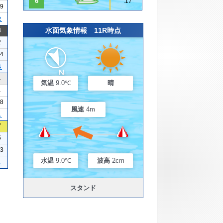
6
.17
19
２
水面気象情報 11R時点
3
2
14
４
1
気温
9.0℃
晴
1
08
風速
4m
１
7
5
33
水温
9.0℃
波高
2cm
１
スタンド