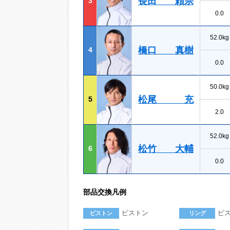
長田 頼宗
3
0.0
52.0kg
橋口 真樹
4
0.0
50.0kg
松尾 充
5
2.0
52.0kg
松竹 大輔
6
0.0
部品交換凡例
ピストン
ピ
ピストン
リング