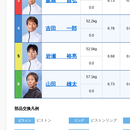
飯島 昌弘
3
6.73
-0
0.0
52.2kg
吉田 一郎
4
6.78
0.
0.0
52.0kg
岩瀬 裕亮
5
6.68
0.
0.0
57.1kg
山田 雄太
6
6.73
0.
0.0
部品交換凡例
ピストン
ピストンリング
ピストン
リング