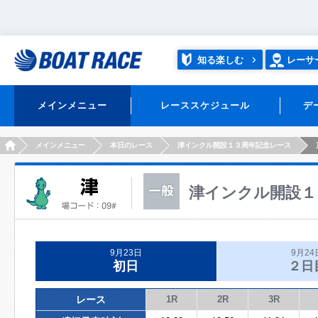
知る楽しむ
レーサ
メインメニュー
レーススケジュール
デ
HOME
メインメニュー
本日のレース
津インクル開設１３周年記念レース
津インクル開設１
9月23日
9月24
初日
２日
レース
1R
2R
3R