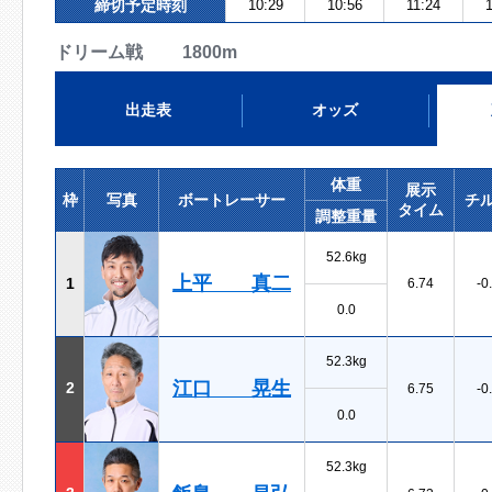
締切予定時刻
10:29
10:56
11:24
ドリーム戦 1800m
出走表
オッズ
体重
展示
枠
写真
ボートレーサー
チ
タイム
調整重量
52.6kg
上平 真二
1
6.74
-0
0.0
52.3kg
江口 晃生
2
6.75
-0
0.0
52.3kg