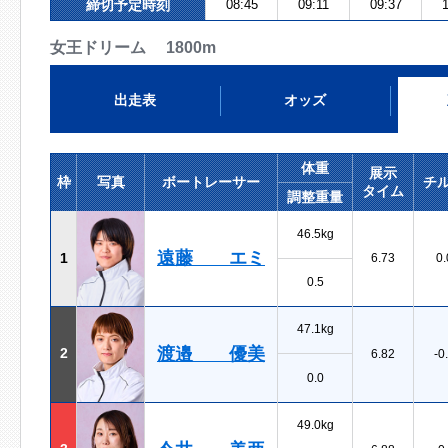
締切予定時刻
08:45
09:11
09:37
1
女王ドリーム 1800m
出走表
オッズ
体重
展示
枠
写真
ボートレーサー
チ
タイム
調整重量
46.5kg
遠藤 エミ
1
6.73
0.
0.5
47.1kg
渡邉 優美
2
6.82
-0
0.0
49.0kg