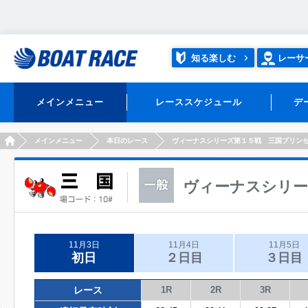
知る楽しむ
レーサ
メインメニュー
レーススケジュール
デ
HOME
メインメニュー
本日のレース
ヴィーナスシリーズ第１５戦 三国プリン
ヴィーナスシリー
11月3日
11月4日
11月5日
初日
２日目
３日目
レース
1R
2R
3R