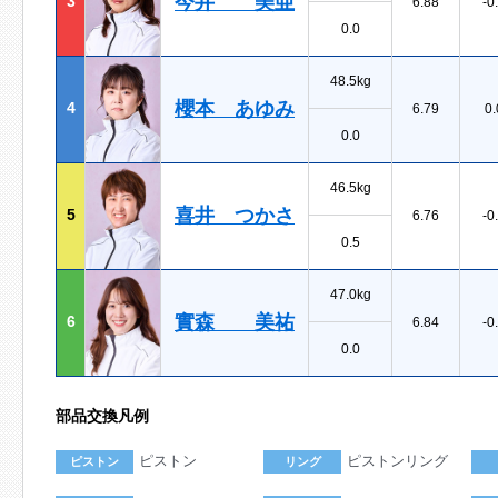
今井 美亜
3
6.88
-0
0.0
48.5kg
櫻本 あゆみ
4
6.79
0.
0.0
46.5kg
喜井 つかさ
5
6.76
-0
0.5
47.0kg
實森 美祐
6
6.84
-0
0.0
部品交換凡例
ピストン
ピストンリング
ピストン
リング