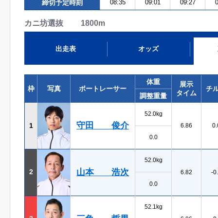
締切予定時刻
08:35
09:01
09:27
0
カニ坊選抜 1800m
出走表
オッズ
体重
展示
枠
写真
ボートレーサー
チ
タイム
調整重量
52.0kg
守田 俊介
1
6.86
0.
0.0
52.0kg
山本 浩次
2
6.82
-0
0.0
52.1kg