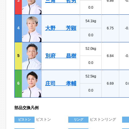
三角 哲男
3
6.86
-0
0.0
54.1kg
大野 芳顕
4
6.75
-0
0.0
52.0kg
別府 昌樹
5
6.84
-0
0.0
52.5kg
庄司 孝輔
6
6.69
0.
0.0
部品交換凡例
ピストン
ピストンリング
ピストン
リング