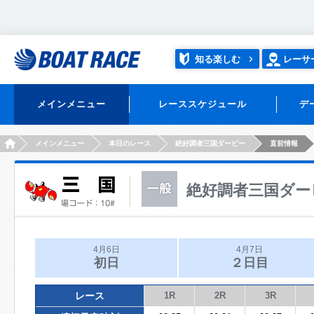
知る楽しむ
レーサ
メインメニュー
レーススケジュール
デ
HOME
メインメニュー
本日のレース
絶好調者三国ダービー
直前情報
絶好調者三国ダー
4月6日
4月7日
初日
２日目
レース
1R
2R
3R