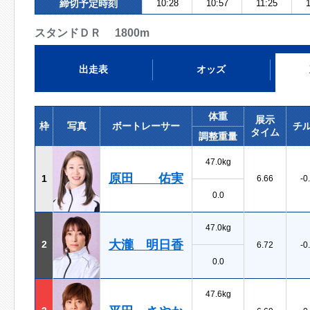
締切予定時刻
10:28
10:57
11:25
スタンドＤＲ 1800m
出走表
オッズ
体重
展示
枠
写真
ボートレーサー
チ
タイム
調整重量
47.0kg
原田 佑実
1
6.66
-0
0.0
47.0kg
大瀧 明日香
2
6.72
-0
0.0
47.6kg