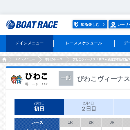
知る楽しむ
レーサ
メインメニュー
レーススケジュール
デ
HOME
メインメニュー
本日のレース
びわこヴィーナス！第３回酒処京都新京極
びわこヴィーナス
2月3日
2月4日
初日
２日目
レース
1R
2R
3R