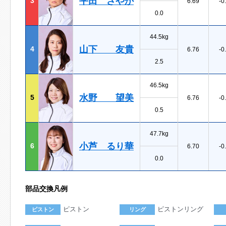
平田 さやか
3
6.69
-0
0.0
44.5kg
山下 友貴
4
6.76
-0
2.5
46.5kg
水野 望美
5
6.76
-0
0.5
47.7kg
小芦 るり華
6
6.70
-0
0.0
部品交換凡例
ピストン
ピストンリング
ピストン
リング