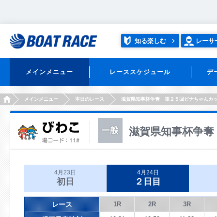
知る楽しむ
レーサ
メインメニュー
レーススケジュール
デ
HOME
メインメニュー
本日のレース
滋賀県知事杯争奪 第２５回ビナちゃんカ
滋賀県知事杯争奪
4月23日
4月24日
初日
２日目
レース
1R
2R
3R