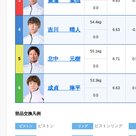
廣瀬 篤哉
3
6.83
-0
0.0
54.4kg
吉川 晴人
4
6.63
-0
0.0
55.1kg
北中 元樹
5
6.71
0.
0.0
53.3kg
成貞 琳平
6
6.63
0.
0.0
部品交換凡例
ピストン
ピストンリング
ピストン
リング