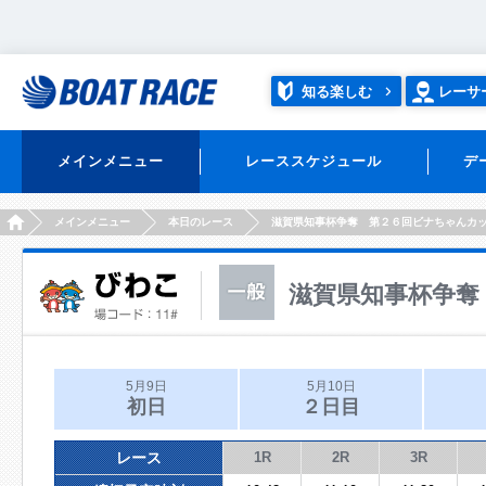
知る楽しむ
レーサ
メインメニュー
レーススケジュール
デ
HOME
メインメニュー
本日のレース
滋賀県知事杯争奪 第２６回ビナちゃんカ
滋賀県知事杯争奪
5月9日
5月10日
初日
２日目
レース
1R
2R
3R