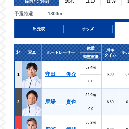
締切予定時刻
10:43
11:10
11:39
1
予選特選 1800m
出走表
オッズ
体重
展示
枠
写真
ボートレーサー
チ
タイム
調整重量
52.4kg
守田 俊介
1
6.88
0.
0.0
52.0kg
馬場 貴也
2
6.69
-0
0.0
56.2kg