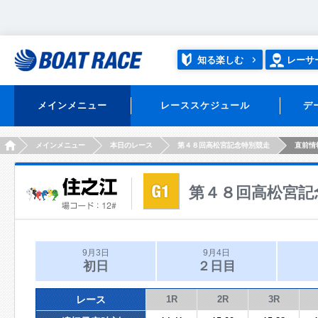
知る楽しむ
レーサ
メインメニュー
レーススケジュール
デ
HOME
メインメニュー
本日のレース
第４８回高松宮記念特別競走
直前情
第４８回高松宮記
9月3日
9月4日
初日
２日目
レース
1R
2R
3R