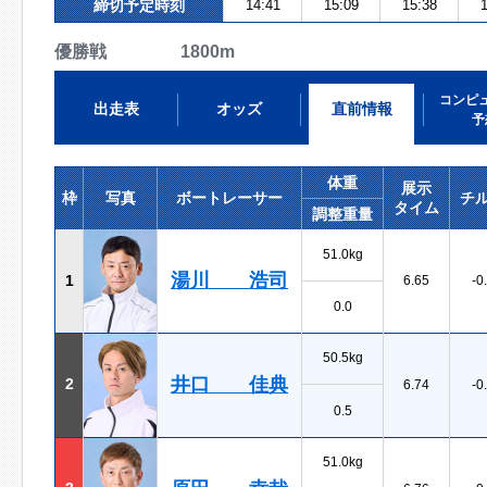
締切予定時刻
14:41
15:09
15:38
1
優勝戦 1800m
コンピ
出走表
オッズ
直前情報
予
体重
展示
枠
写真
ボートレーサー
チ
タイム
調整重量
51.0kg
湯川 浩司
1
6.65
-0
0.0
50.5kg
井口 佳典
2
6.74
-0
0.5
51.0kg