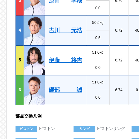
原田 幸哉
3
6.76
-0
0.0
50.5kg
吉川 元浩
4
6.72
-0
0.5
51.0kg
伊藤 将吉
5
6.72
-0
0.0
51.0kg
磯部 誠
6
6.74
-0
0.0
部品交換凡例
ピストン
ピストンリング
ピストン
リング