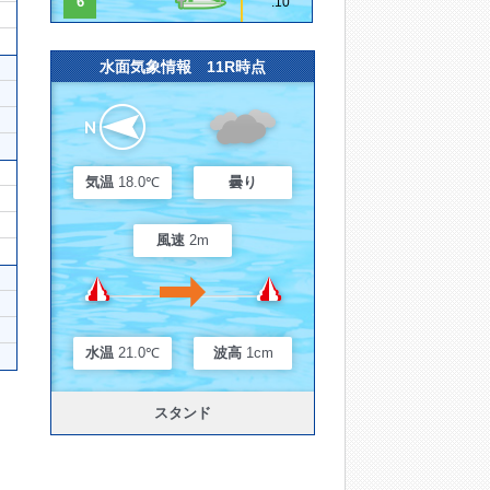
6
.10
水面気象情報 11R時点
気温
18.0℃
曇り
風速
2m
水温
21.0℃
波高
1cm
スタンド