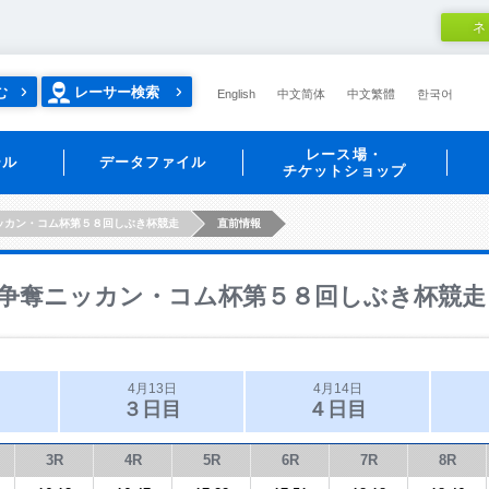
ネ
む
レーサー検索
English
中文简体
中文繁體
한국어
レース場・
ール
データファイル
チケットショップ
ッカン・コム杯第５８回しぶき杯競走
直前情報
争奪ニッカン・コム杯第５８回しぶき杯競走
4月13日
4月14日
３日目
４日目
3R
4R
5R
6R
7R
8R