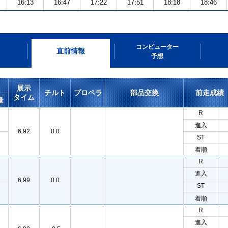
16:13
16:47
17:22
17:51
18:18
18:46
コンピューター
直前情報
予想
展示
チルト
プロペラ
部品交換
前走成績
タイム
量
R
進入
6.92
0.0
ST
着順
R
進入
6.99
0.0
ST
着順
R
進入