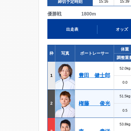
締切予定時刻
15:16
15:39
優勝戦 1800m
出走表
オッズ
体重
枠
写真
ボートレーサー
調整重
52.0kg
豊田 健士郎
1
0.0
51.5kg
権藤 俊光
2
0.5
53.8kg