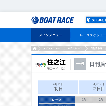
知る楽し
メインメニュー
レーススケジュ
HOME
メインメニュー
本日のレース
日刊盾争奪ニ
日刊盾
4月11日
4月12日
初日
２日目
レース
1R
2R