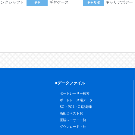
ランクシャフト
ギヤケース
キャリアボデー
ギヤ
キャリボ
。
■データファイル
ボートレーサー検索
ボートレース場データ
SG・PG1・G1記録集
高配当ベスト10
優勝レーサー一覧
ダウンロード・他