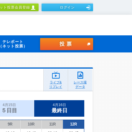
ット投票会員登録
ログイン
テレボート
投票
（ネット投票）
ライブ&
レース場
リプレイ
データ
4月15日
4月16日
５日目
最終日
9R
10R
11R
12R