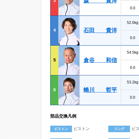
森 貴洋
3
0.0
52.0kg
石田 貴洋
4
0.0
54.5kg
倉谷 和信
5
0.0
53.2kg
蜷川 哲平
6
0.0
部品交換凡例
ピストン
ピ
ピストン
リング