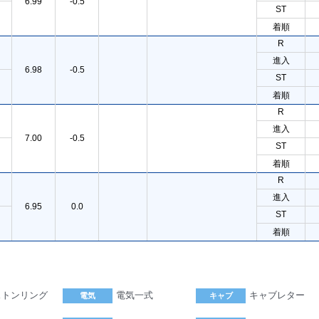
6.99
-0.5
ST
着順
R
進入
6.98
-0.5
ST
着順
R
進入
7.00
-0.5
ST
着順
R
進入
6.95
0.0
ST
着順
ストンリング
電気一式
キャブレター
電気
キャブ