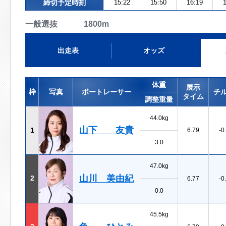
締切予定時刻
15:22
15:50
16:19
1
一般選抜 1800m
出走表
オッズ
体重
展示
枠
写真
ボートレーサー
チ
タイム
調整重量
44.0kg
山下 友貴
1
6.79
-0
3.0
47.0kg
山川 美由紀
2
6.77
-0
0.0
45.5kg