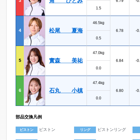
角 ひとみ
3
6.79
-0
1.5
46.5kg
松尾 夏海
4
6.78
-0
0.5
47.0kg
實森 美祐
5
6.84
-0
0.0
47.4kg
石丸 小槙
6
6.80
-0
0.0
部品交換凡例
ピストン
ピストンリング
ピストン
リング