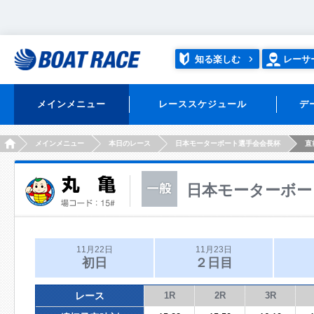
知る楽しむ
レーサ
メインメニュー
レーススケジュール
デ
HOME
メインメニュー
本日のレース
日本モーターボート選手会会長杯
直
日本モーターボー
11月22日
11月23日
初日
２日目
レース
1R
2R
3R