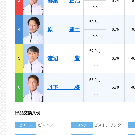
都築 正治
3
6.74
-0
0.0
53.5kg
原 豊土
4
6.75
-0
0.0
52.0kg
渡辺 豊
5
6.76
-0
0.0
55.9kg
丹下 将
6
6.79
-0
0.0
部品交換凡例
ピストン
ピストンリング
ピストン
リング