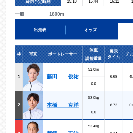
締切予定時刻
15:18
15:44
16:11
1
一般 1800m
出走表
オッズ
体重
展示
枠
写真
ボートレーサー
チ
タイム
調整重量
52.0kg
藤田 俊祐
1
6.68
-0
0.0
53.0kg
本橋 克洋
2
6.72
0.
0.0
53.4kg