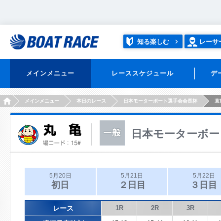
知る楽しむ
レーサ
メインメニュー
レーススケジュール
デ
HOME
メインメニュー
本日のレース
日本モーターボート選手会会長杯
直
日本モーターボー
5月20日
5月21日
5月22日
初日
２日目
３日目
レース
1R
2R
3R