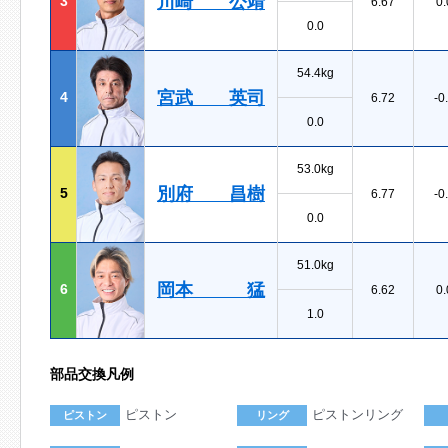
川崎 公靖
3
6.67
0.
0.0
54.4kg
宮武 英司
4
6.72
-0
0.0
53.0kg
別府 昌樹
5
6.77
-0
0.0
51.0kg
岡本 猛
6
6.62
0.
1.0
部品交換凡例
ピストン
ピストンリング
ピストン
リング