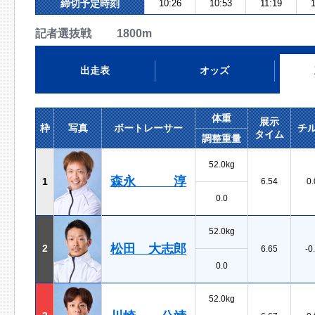
締切予定時刻
10:26
10:53
11:19
記者選抜戦 1800m
出走表
オッズ
体重
展示
枠
写真
ボートレーサー
チ
タイム
調整重量
52.0kg
森永 淳
1
6.54
0.
0.0
52.0kg
松田 大志郎
2
6.65
-0
0.0
52.0kg