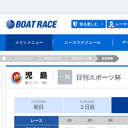
知る楽しむ
レーサ
メインメニュー
レーススケジュール
デ
HOME
メインメニュー
本日のレース
日刊スポーツ杯
直前情報
日刊スポーツ杯
11月18日
11月19日
初日
２日目
レース
1R
2R
3R