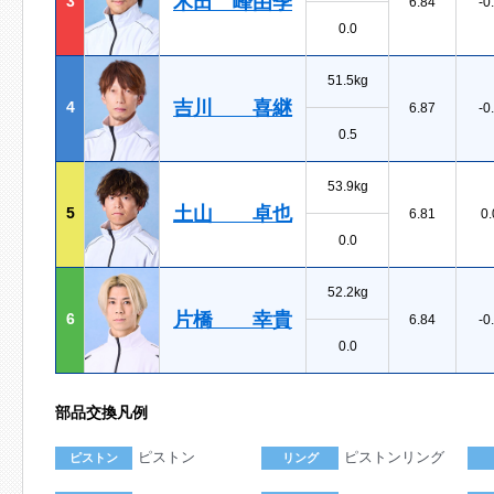
木田 峰由季
3
6.84
-0
0.0
51.5kg
吉川 喜継
4
6.87
-0
0.5
53.9kg
土山 卓也
5
6.81
0.
0.0
52.2kg
片橋 幸貴
6
6.84
-0
0.0
部品交換凡例
ピストン
ピストンリング
ピストン
リング