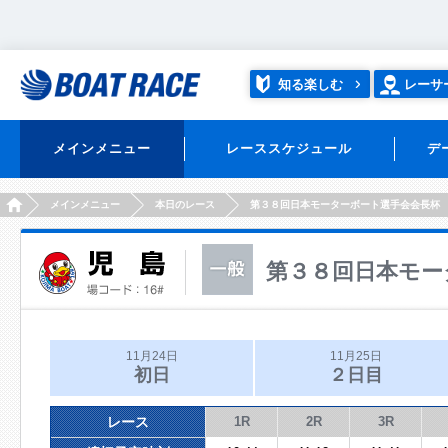
知る楽しむ
レーサ
メインメニュー
レーススケジュール
デ
HOME
メインメニュー
本日のレース
第３８回日本モーターボート選手会会長杯
第３８回日本モー
11月24日
11月25日
初日
２日目
レース
1R
2R
3R