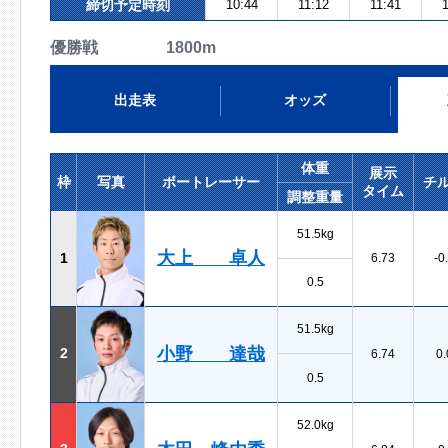
締切予定時刻
10:44
11:12
11:41
1
優勝戦 1800m
出走表
オッズ
体重
展示
枠
写真
ボートレーサー
チ
タイム
調整重量
51.5kg
大上 卓人
1
6.73
-0
0.5
51.5kg
小野 達哉
2
6.74
0.
0.5
52.0kg