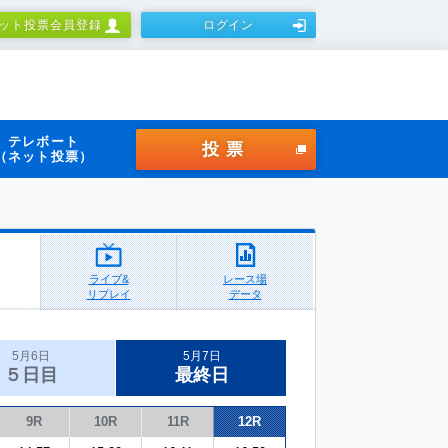
ット投票会員登録
ログイン
テレボート
投票
（ネット投票）
ライブ&
レース場
リプレイ
データ
5月6日
5月7日
５日目
最終日
9R
10R
11R
12R