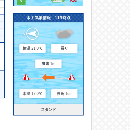
6
F.03
水面気象情報 11R時点
気温
21.0℃
曇り
風速
1m
水温
17.0℃
波高
1cm
スタンド