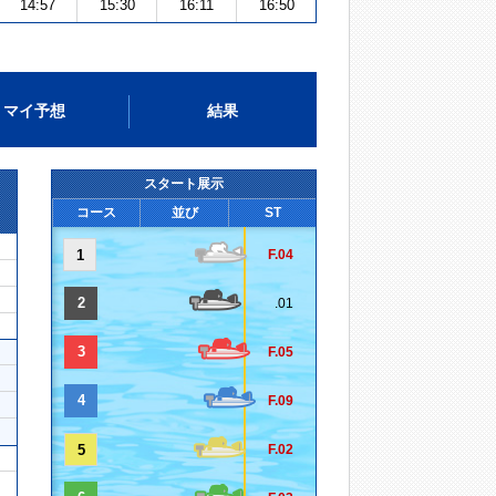
14:57
15:30
16:11
16:50
マイ予想
結果
スタート展示
コース
並び
ST
1
F.04
2
.01
3
F.05
4
F.09
5
F.02