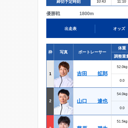
締切予定時刻
10:43
11:10
優勝戦 1800m
出走表
オッズ
体重
枠
写真
ボートレーサー
調整重
52.0kg
吉田 拡郎
1
0.0
54.0kg
山口 達也
2
0.0
51.5kg