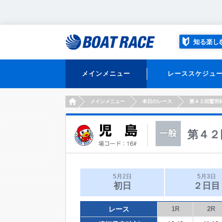
知る楽し
メインメニュー
レーススケジュ
HOME
メインメニュー
本日のレース
第４２回鷲羽
第４２
5月2日
5月3日
初日
２日目
レース
1R
2R