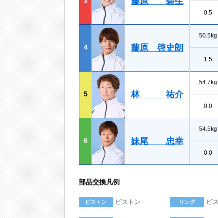
藤原 碧生
3
0.5
50.5kg
藤原 啓史朗
4
1.5
54.7kg
林 祐介
5
0.0
54.5kg
妹尾 忠幸
6
0.0
部品交換凡例
ピストン
ピ
ピストン
リング