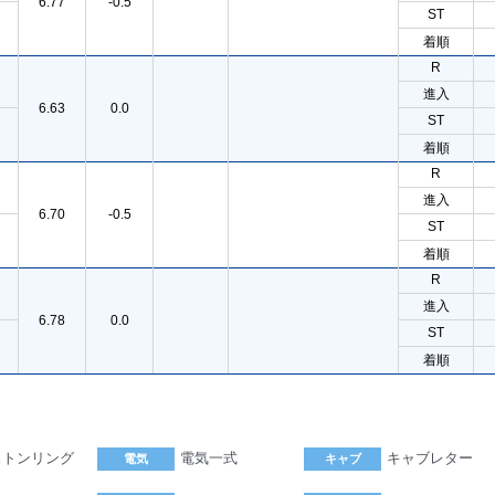
6.77
-0.5
ST
着順
R
進入
6.63
0.0
ST
着順
R
進入
6.70
-0.5
ST
着順
R
進入
6.78
0.0
ST
着順
ストンリング
電気一式
キャブレター
電気
キャブ