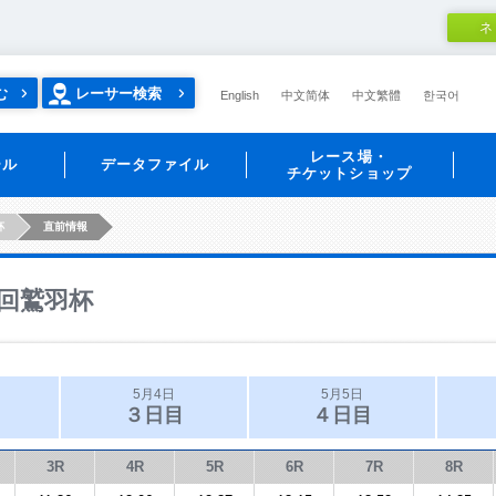
ネ
む
レーサー検索
English
中文简体
中文繁體
한국어
レース場・
ール
データファイル
チケットショップ
杯
直前情報
回鷲羽杯
5月4日
5月5日
３日目
４日目
3R
4R
5R
6R
7R
8R