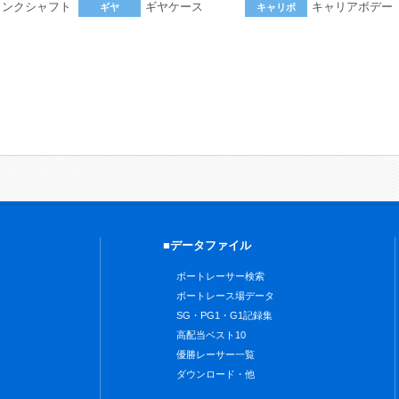
ランクシャフト
ギヤケース
キャリアボデー
ギヤ
キャリボ
。
■データファイル
ボートレーサー検索
ボートレース場データ
SG・PG1・G1記録集
高配当ベスト10
優勝レーサー一覧
ダウンロード・他