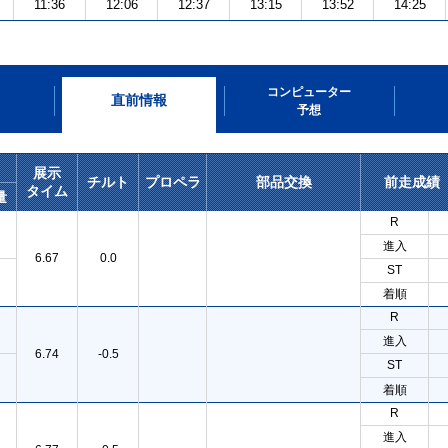
11:36
12:06
12:37
13:15
13:52
14:25
コンピューター
直前情報
予想
展示
チルト
プロペラ
部品交換
前走成績
タイム
量
R
進入
6.67
0.0
ST
着順
R
進入
6.74
-0.5
ST
着順
R
進入