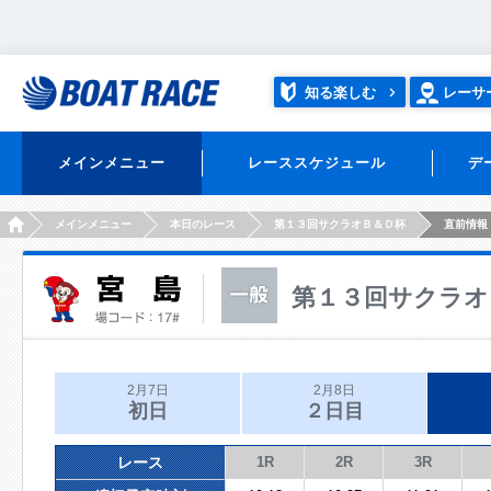
知る楽しむ
レーサ
メインメニュー
レーススケジュール
デ
HOME
メインメニュー
本日のレース
第１３回サクラオＢ＆Ｄ杯
直前情報
第１３回サクラオ
2月7日
2月8日
初日
２日目
レース
1R
2R
3R