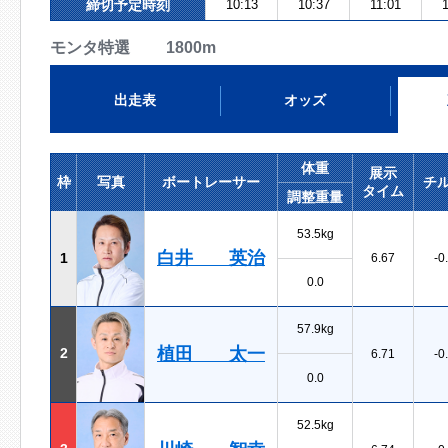
締切予定時刻
10:13
10:37
11:01
モンタ特選 1800m
出走表
オッズ
体重
展示
枠
写真
ボートレーサー
チ
タイム
調整重量
53.5kg
白井 英治
1
6.67
-0
0.0
57.9kg
植田 太一
2
6.71
-0
0.0
52.5kg