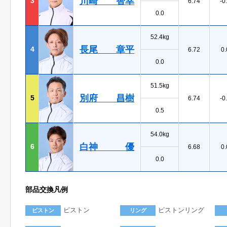
川崎 智幸
3
6.74
-0
0.0
52.4kg
長尾 章平
4
6.72
0.
0.0
51.5kg
別府 昌樹
5
6.74
-0
0.5
54.0kg
白神 優
6
6.68
0.
0.0
部品交換凡例
ピストン
ピストンリング
ピストン
リング