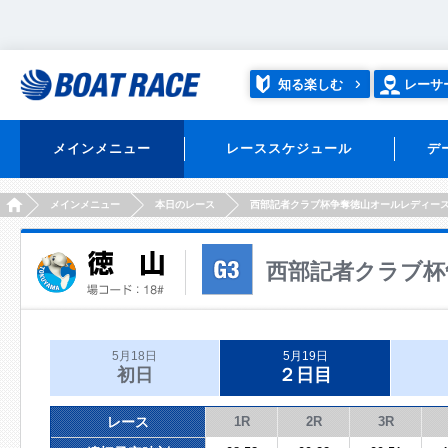
知る楽しむ
レーサ
メインメニュー
レーススケジュール
デ
HOME
メインメニュー
本日のレース
西部記者クラブ杯争奪徳山オールレディー
西部記者クラブ杯
5月18日
5月19日
初日
２日目
レース
1R
2R
3R