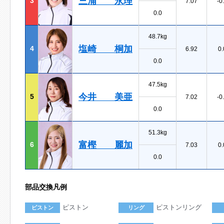
三浦 永理
3
7.07
-0
0.0
48.7kg
塩崎 桐加
4
6.92
0.
0.0
47.5kg
今井 美亜
5
7.02
-0
0.0
51.3kg
富樫 麗加
6
7.03
0.
0.0
部品交換凡例
ピストン
ピストンリング
ピストン
リング