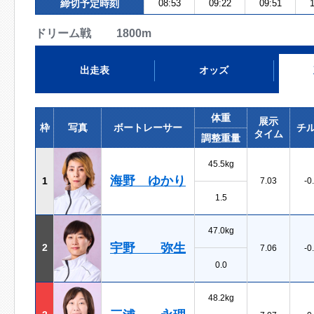
締切予定時刻
08:53
09:22
09:51
1
ドリーム戦 1800m
出走表
オッズ
体重
展示
枠
写真
ボートレーサー
チ
タイム
調整重量
45.5kg
海野 ゆかり
1
7.03
-0
1.5
47.0kg
宇野 弥生
2
7.06
-0
0.0
48.2kg